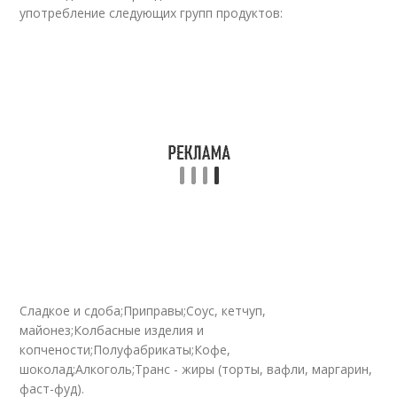
употребление следующих групп продуктов:
Сладкое и сдоба;Приправы;Соус, кетчуп,
майонез;Колбасные изделия и
копчености;Полуфабрикаты;Кофе,
шоколад;Алкоголь;Транс - жиры (торты, вафли, маргарин,
фаст-фуд).