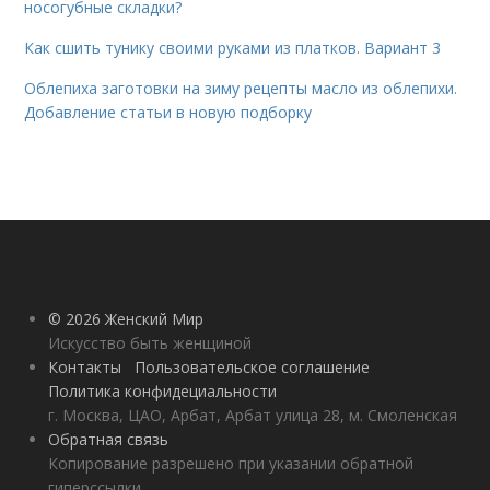
носогубные складки?
Как сшить тунику своими руками из платков. Вариант 3
Облепиха заготовки на зиму рецепты масло из облепихи.
Добавление статьи в новую подборку
© 2026 Женский Мир
Искусство быть женщиной
Контакты
Пользовательское соглашение
Политика конфидециальности
г. Москва, ЦАО, Арбат, Арбат улица 28, м. Смоленская
Обратная связь
Копирование разрешено при указании обратной
гиперссылки.