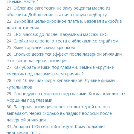
съемки. Часть 1
21.
Облепиха заготовки на зиму рецепты масло из
облепихи. Добавление статьи в новую подборку
22.
Выкройка цельнокройное платье. Базовая выкройка
для построения
23.
LPG массаж до после. Вакуумный массаж LPG
24.
Слойки из слоеного теста с яблоками со спрайтом.
25.
Змей горыныч схема крючком.
26.
Сколько держится эффект после лазерной эпиляции.
Что такое лазерная эпиляция
27.
Как убрать мешки под глазами. Темные «круги» и
«мешки» под глазами: в чем причина?
28.
Топ-10 лучших фирм купальников. Лучшие фирмы
купальников
29.
Процедуры от морщин под глазами. Когда появляются
морщины под глазами
30.
Лазерная эпиляция через сколько дней волосы
выпадают. Через сколько выпадают волоски после
лазерной эпиляции
31.
Аппарат LPG cellu m6 integral. Кому подходит
процедура LPG ?