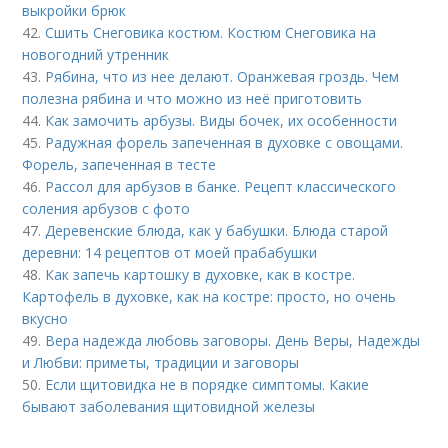
выкройки брюк
42.
Сшить Снеговика костюм. Костюм Снеговика на
новогодний утренник
43.
Рябина, что из нее делают. Оранжевая гроздь. Чем
полезна рябина и что можно из неё приготовить
44.
Как замочить арбузы. Виды бочек, их особенности
45.
Радужная форель запеченная в духовке с овощами.
Форель, запеченная в тесте
46.
Рассол для арбузов в банке. Рецепт классического
соления арбузов с фото
47.
Деревенские блюда, как у бабушки. Блюда старой
деревни: 14 рецептов от моей прабабушки
48.
Как запечь картошку в духовке, как в костре.
Картофель в духовке, как на костре: просто, но очень
вкусно
49.
Вера надежда любовь заговоры. День Веры, Надежды
и Любви: приметы, традиции и заговоры
50.
Если щитовидка не в порядке симптомы. Какие
бывают заболевания щитовидной железы