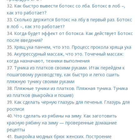
32.
Как быстро вывести ботокс со лба. Ботокс в лоб –,
как это работает?
33.
Сколько держится Ботокс на лбу в первый раз. Ботокс
в лоб –, как это работает?
34.
Когда будет эффект от ботокса. Как действует Ботокс
после введения?
35.
Хрящ уха панчем, что это. Процесс прокола хряща уха
36.
Акупрессурный массаж, что это. Точечный массаж:
когда назначают, техники выполнения
37.
Туника из платков своими руками. Итак перейдем к
пошаговому руководству, как быстро и легко сшить
пляжную тунику своими руками
38.
Пляжные туники из платков. Пляжная туника. Туника
из платков (выкройка и пошив)
39.
Как сделать черную глазурь для печенья. Глазурь для
росписи
40.
Что сделать из рябины на зиму. Как заготовить
красную рябину на зиму — проверенные домашние
рецепты
41.
Выкройка модных брюк женских. Построение