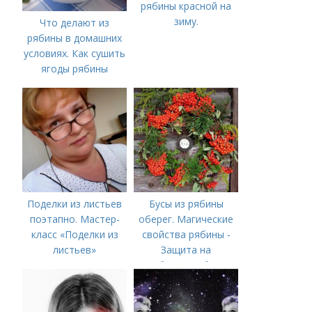
рябины красной на
зиму.
Что делают из
рябины в домашних
условиях. Как сушить
ягоды рябины
Поделки из листьев
Бусы из рябины
поэтапно. Мастер-
оберег. Магические
класс «Поделки из
свойства рябины -
листьев»
Защита на
рябиновые бусы