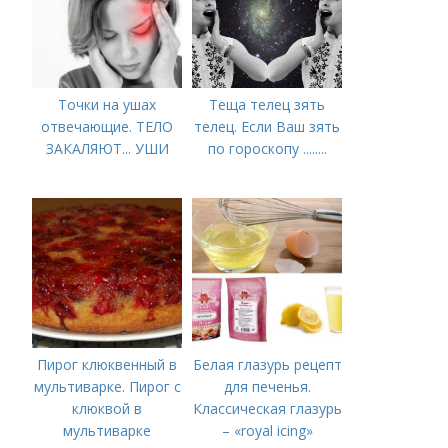
Точки на ушах
Теща телец зять
отвечающие. ТЕЛО
телец. Если Ваш зять
ЗАКАЛЯЮТ... УШИ
по гороскопу ........
Пирог клюквенный в
Белая глазурь рецепт
мультиварке. Пирог с
для печенья.
клюквой в
Классическая глазурь
мультиварке
– «royal icing»