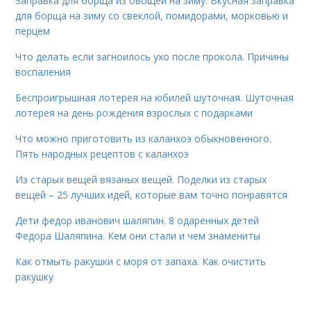
Заправка для борща из овощей на зиму. Вкусная заправка
для борща на зиму со свеклой, помидорами, морковью и
перцем
Что делать если загноилось ухо после прокола. Причины
воспаления
Беспроигрышная лотерея на юбилей шуточная. Шуточная
лотерея на день рождения взрослых с подарками
Что можно приготовить из каланхоэ обыкновенного.
Пять народных рецептов с каланхоэ
Из старых вещей вязаных вещей. Поделки из старых
вещей – 25 лучших идей, которые вам точно понравятся
Дети федор иванович шаляпин. 8 одаренных детей
Федора Шаляпина. Кем они стали и чем знамениты
Как отмыть ракушки с моря от запаха. Как очистить
ракушку