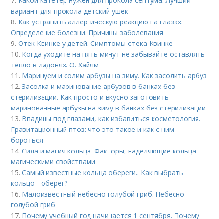
7.
Какой катетер нужен для прокола септума. Лучший
вариант для прокола детский ушек
8.
Как устранить аллергическую реакцию на глазах.
Определение болезни. Причины заболевания
9.
Отек Квинке у детей. Симптомы отека Квинке
10.
Когда уходите на пять минут не забывайте оставлять
тепло в ладонях. О. Хайям
11.
Маринуем и солим арбузы на зиму. Как засолить арбуз
12.
Засолка и маринование арбузов в банках без
стерилизации. Как просто и вкусно заготовить
маринованные арбузы на зиму в банках без стерилизации
13.
Впадины под глазами, как избавиться косметология.
Гравитационный птоз: что это такое и как с ним
бороться
14.
Сила и магия кольца. Факторы, наделяющие кольца
магическими свойствами
15.
Самый известные кольца обереги.. Как выбрать
кольцо - оберег?
16.
Малоизвестный небесно голубой гриб. Небесно-
голубой гриб
17.
Почему учебный год начинается 1 сентября. Почему