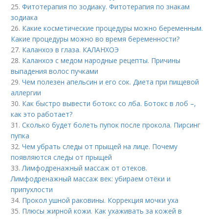
25.
Фитотерапия по зодиаку. Фитотерапия по знакам
зодиака
26.
Какие косметические процедуры можно беременным.
Какие процедуры можно во время беременности?
27.
Каланхоэ в глаза. КАЛАНХОЭ
28.
Каланхоэ с медом народные рецепты. Причины
выпадения волос пучками
29.
Чем полезен апельсин и его сок. Диета при пищевой
аллергии
30.
Как быстро вывести ботокс со лба. Ботокс в лоб –,
как это работает?
31.
Сколько будет болеть пупок после прокола. Пирсинг
пупка
32.
Чем убрать следы от прыщей на лице. Почему
появляются следы от прыщей
33.
Лимфодренажный массаж от отеков.
Лимфодренажный массаж век: убираем отёки и
припухлости
34.
Прокол ушной раковины. Коррекция мочки уха
35.
Плюсы жирной кожи. Как ухаживать за кожей в