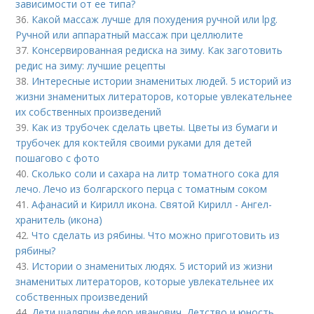
зависимости от ее типа?
36.
Какой массаж лучше для похудения ручной или lpg.
Ручной или аппаратный массаж при целлюлите
37.
Консервированная редиска на зиму. Как заготовить
редис на зиму: лучшие рецепты
38.
Интересные истории знаменитых людей. 5 историй из
жизни знаменитых литераторов, которые увлекательнее
их собственных произведений
39.
Как из трубочек сделать цветы. Цветы из бумаги и
трубочек для коктейля своими руками для детей
пошагово с фото
40.
Сколько соли и сахара на литр томатного сока для
лечо. Лечо из болгарского перца с томатным соком
41.
Афанасий и Кирилл икона. Святой Кирилл - Ангел-
хранитель (икона)
42.
Что сделать из рябины. Что можно приготовить из
рябины?
43.
Истории о знаменитых людях. 5 историй из жизни
знаменитых литераторов, которые увлекательнее их
собственных произведений
44.
Дети шаляпин федор иванович. Детство и юность