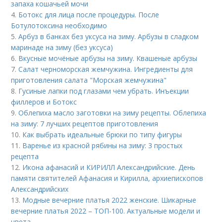
запаха кошачьей мочи
4.
Ботокс для лица после процедуры. После
Ботулотоксина необходимо
5.
Арбуз в банках без уксуса на зиму. Арбузы в сладком
маринаде на зиму (без уксуса)
6.
Вкусные мочёные арбузы на зиму. Квашеные арбузы
7.
Салат черноморская жемчужина. Ингредиенты для
приготовления салата "Морская жемчужина"
8.
Гусиные лапки под глазами чем убрать. Инъекции
филлеров и Ботокс
9.
Облепиха масло заготовки на зиму рецепты. Облепиха
на зиму: 7 лучших рецептов приготовления
10.
Как выбрать идеальные брюки по типу фигуры
11.
Варенье из красной рябины на зиму: 3 простых
рецепта
12.
Икона афанасий и КИРИЛЛ Александрийские. День
памяти святителей Афанасия и Кирилла, архиепископов
Александрийских
13.
Модные вечерние платья 2022 женские. Шикарные
вечерние платья 2022 – ТОП-100. Актуальные модели и
цвета