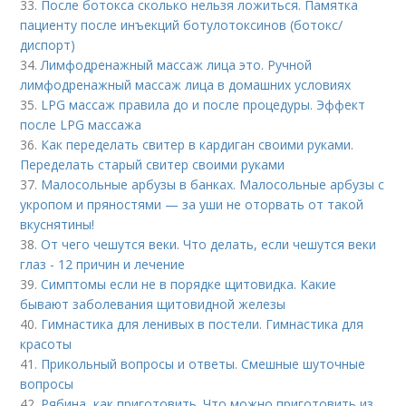
33.
После ботокса сколько нельзя ложиться. Памятка
пациенту после инъекций ботулотоксинов (ботокс/
диспорт)
34.
Лимфодренажный массаж лица это. Ручной
лимфодренажный массаж лица в домашних условиях
35.
LPG массаж правила до и после процедуры. Эффект
после LPG массажа
36.
Как переделать свитер в кардиган своими руками.
Переделать старый свитер своими руками
37.
Малосольные арбузы в банках. Малосольные арбузы с
укропом и пряностями — за уши не оторвать от такой
вкуснятины!
38.
От чего чешутся веки. Что делать, если чешутся веки
глаз - 12 причин и лечение
39.
Симптомы если не в порядке щитовидка. Какие
бывают заболевания щитовидной железы
40.
Гимнастика для ленивых в постели. Гимнастика для
красоты
41.
Прикольный вопросы и ответы. Смешные шуточные
вопросы
42.
Рябина, как приготовить. Что можно приготовить из