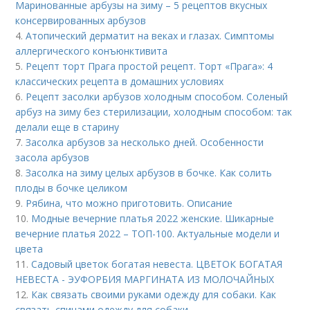
Маринованные арбузы на зиму – 5 рецептов вкусных
консервированных арбузов
4.
Атопический дерматит на веках и глазах. Симптомы
аллергического конъюнктивита
5.
Рецепт торт Прага простой рецепт. Торт «Прага»: 4
классических рецепта в домашних условиях
6.
Рецепт засолки арбузов холодным способом. Соленый
арбуз на зиму без стерилизации, холодным способом: так
делали еще в старину
7.
Засолка арбузов за несколько дней. Особенности
засола арбузов
8.
Засолка на зиму целых арбузов в бочке. Как солить
плоды в бочке целиком
9.
Рябина, что можно приготовить. Описание
10.
Модные вечерние платья 2022 женские. Шикарные
вечерние платья 2022 – ТОП-100. Актуальные модели и
цвета
11.
Садовый цветок богатая невеста. ЦВЕТОК БОГАТАЯ
НЕВЕСТА - ЭУФОРБИЯ МАРГИНАТА ИЗ МОЛОЧАЙНЫХ
12.
Как связать своими руками одежду для собаки. Как
связать спицами одежду для собаки