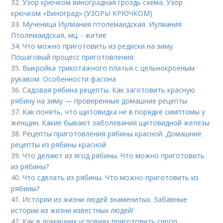
32.
Узор крючком виноградная гроздь схема. Узор
крючком «Виноград» (УЗОРЫ КРЮЧКОМ)
33.
Мученица Иулиания птолемаидская. Иулиания
Птолемаидская, мц. - житие
34.
Что можно приготовить из редиски на зиму.
Пошаговый процесс приготовления:
35.
Выкройка трикотажного платья с цельнокроеным
рукавом. Особенности фасона
36.
Садовая рябина рецепты. Как заготовить красную
рябину на зиму — проверенные домашние рецепты
37.
Как понять, что щитовидка не в порядке симптомы у
женщин. Какие бывают заболевания щитовидной железы
38.
Рецепты приготовления рябины красной. Домашние
рецепты из рябины красной
39.
Что делают из ягод рябины. Что можно приготовить
из рябины?
40.
Что сделать из рябины. Что можно приготовить из
рябины?
41.
Истории из жизни людей знаменитых. Забавные
истории из жизни известных людей!
42.
Как в домашних условиях приготовить сироп