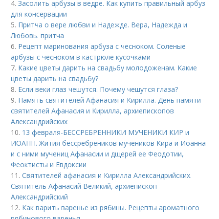
4.
Засолить арбузы в ведре. Как купить правильный арбуз
для консервации
5.
Притча о вере любви и Надежде. Вера, Надежда и
Любовь. притча
6.
Рецепт маринования арбуза с чесноком. Соленые
арбузы с чесноком в кастрюле кусочками
7.
Какие цветы дарить на свадьбу молодоженам. Какие
цветы дарить на свадьбу?
8.
Если веки глаз чешутся. Почему чешутся глаза?
9.
Память святителей Афанасия и Кирилла. День памяти
святителей Афанасия и Кирилла, архиепископов
Александрийских
10.
13 февраля-БЕССРЕБРЕННИКИ МУЧЕНИКИ КИР и
ИОАНН. Жития бессребреников мучеников Кира и Иоанна
и с ними мучениц Афанасии и дщерей ее Феодотии,
Феоктисты и Евдоксии
11.
Святителей афанасия и Кирилла Александрийских.
Святитель Афанасий Великий, архиепископ
Александрийский
12.
Как варить варенье из рябины. Рецепты ароматного
рябинового варенья