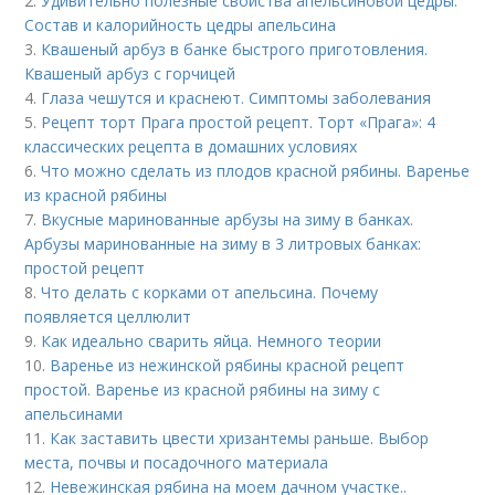
2.
Удивительно полезные свойства апельсиновой цедры.
Состав и калорийность цедры апельсина
3.
Квашеный арбуз в банке быстрого приготовления.
Квашеный арбуз с горчицей
4.
Глаза чешутся и краснеют. Симптомы заболевания
5.
Рецепт торт Прага простой рецепт. Торт «Прага»: 4
классических рецепта в домашних условиях
6.
Что можно сделать из плодов красной рябины. Варенье
из красной рябины
7.
Вкусные маринованные арбузы на зиму в банках.
Арбузы маринованные на зиму в 3 литровых банках:
простой рецепт
8.
Что делать с корками от апельсина. Почему
появляется целлюлит
9.
Как идеально сварить яйца. Немного теории
10.
Варенье из нежинской рябины красной рецепт
простой. Варенье из красной рябины на зиму с
апельсинами
11.
Как заставить цвести хризантемы раньше. Выбор
места, почвы и посадочного материала
12.
Невежинская рябина на моем дачном участке..