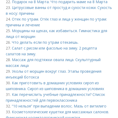
22.
Подарок на 8 Марта. Что подарить маме на 8 Марта
23.
Цитрусовые ванны от простуд и сухости кожи. Сухость
в носу: причины
24.
Отек по утрам. Отёк глаз и лица у женщин по утрам:
причины и лечение
25.
Морщины на щеках, как избавиться. Гимнастика для
лица от морщин
26.
Что делать если по утрам отекаешь.
27.
Салат с рисом или фасолью на зиму. 2 рецепта
салатов на зиму.
28.
Массаж для подтяжки овала лица. Скульптурный
массаж лица
29.
Уколы от морщин вокруг глаз. Этапы проведения
инъекций ботокса
30.
Как приготовить в домашних условиях сироп из
шиповника. Сироп из шиповника в домашних условиях
31.
Как перечислить учебные принадлежности? Список
принадлежностей для первокласскника
32.
“10 нельзя” при выпадении волос. Мазь от витилиго
33.
Косметологические кушетки для массажных салонов.
Функционал косметологической кушетки