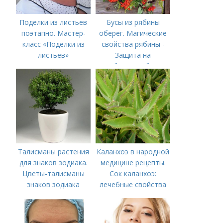
Поделки из листьев
Бусы из рябины
поэтапно. Мастер-
оберег. Магические
класс «Поделки из
свойства рябины -
листьев»
Защита на
рябиновые бусы
Талисманы растения
Каланхоэ в народной
для знаков зодиака.
медицине рецепты.
Цветы-талисманы
Сок каланхоэ:
знаков зодиака
лечебные свойства