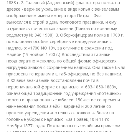
1883 г. 2. Галерный (Андреевский) флаг катера полка: на
древке - верхнее украшение в виде копья с вензелевым
изображением имени императора Петра I. Флаг
выносился в строй в день полкового праздника, и ему
отдавались почести как знамени (Приказ по военному
ведомству № 348 1908). 3. Обер-офицерам полка в 1700 г.
пожалованы особые серебряные нагрудные знаки с
надписью: «1700 NO 19», за отличие в сражении под
Нарвой (19 ноября 1700 г.) Впоследствии эти знаки
неоднократно менялись по общей форме офицерских
нагрудных знаков с сохранением надписи. Они также были
присвоены генералам и штаб-офицерам, но без надписи.
В XX веке знаки были восстановлены почти в
первоначальной форме с надписью: «1683-1850-1883»,
означающей традиционный год учреждения «потешных»
полков и празднованные юбилеи: 150-летие со времени
наименования полка Лейб-Гвардией и 200-летие со
времени учреждения «потешных» полков. 4. Знаки на
головные уборы с надписью: «За Правец 10 и 11-го
Ноября 1877 года». Пожалованы высочайшим приказом