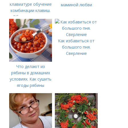
клавиатуре обучение
маминой любви
комбинации клавиш.
Общие сочетания
горячих клавиш
Windows, для работы
с текстом, окнами и
Как избавиться от
другими элементами
большого пня.
Сверление
Что делают из
рябины в домашних
условиях. Как сушить
ягоды рябины