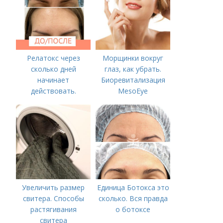
Релатокс через
Морщинки вокруг
сколько дней
глаз, как убрать.
начинает
Биоревитализация
действовать.
MesoEye
Сравнение с
«Ботоксом»
Увеличить размер
Единица Ботокса это
свитера. Способы
сколько. Вся правда
растягивания
о ботоксе
свитера