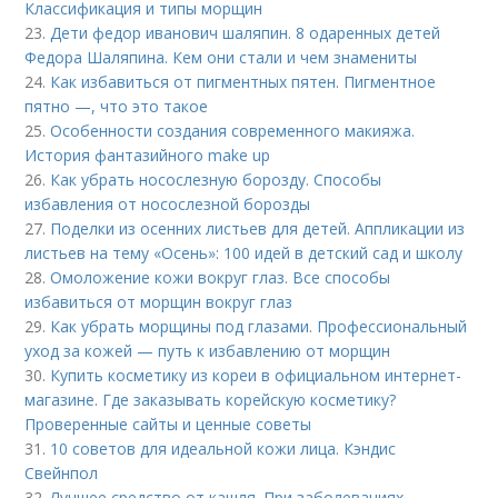
Классификация и типы морщин
23.
Дети федор иванович шаляпин. 8 одаренных детей
Федора Шаляпина. Кем они стали и чем знамениты
24.
Как избавиться от пигментных пятен. Пигментное
пятно —, что это такое
25.
Особенности создания современного макияжа.
История фантазийного make up
26.
Как убрать носослезную борозду. Способы
избавления от носослезной борозды
27.
Поделки из осенних листьев для детей. Аппликации из
листьев на тему «Осень»: 100 идей в детский сад и школу
28.
Омоложение кожи вокруг глаз. Все способы
избавиться от морщин вокруг глаз
29.
Как убрать морщины под глазами. Профессиональный
уход за кожей — путь к избавлению от морщин
30.
Купить косметику из кореи в официальном интернет-
магазине. Где заказывать корейскую косметику?
Проверенные сайты и ценные советы
31.
10 советов для идеальной кожи лица. Кэндис
Свейнпол
32.
Лучшее средство от кашля. При заболеваниях,