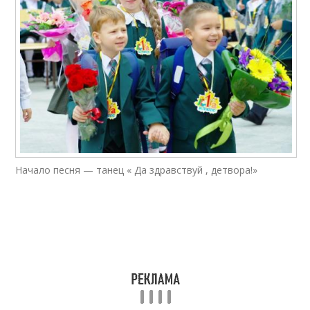
Начало песня — танец « Да здравствуй , детвора!»