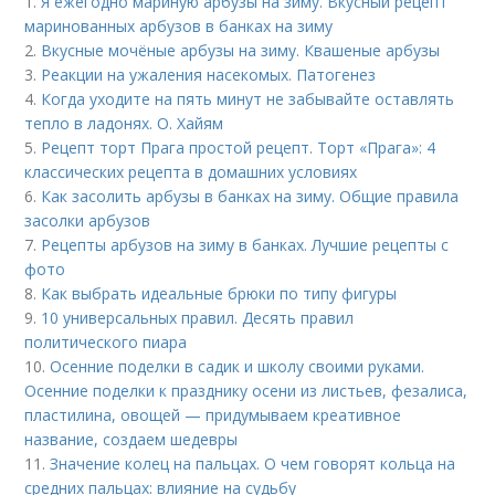
1.
Я ежегодно мариную арбузы на зиму. Вкусный рецепт
маринованных арбузов в банках на зиму
2.
Вкусные мочёные арбузы на зиму. Квашеные арбузы
3.
Реакции на ужаления насекомых. Патогенез
4.
Когда уходите на пять минут не забывайте оставлять
тепло в ладонях. О. Хайям
5.
Рецепт торт Прага простой рецепт. Торт «Прага»: 4
классических рецепта в домашних условиях
6.
Как засолить арбузы в банках на зиму. Общие правила
засолки арбузов
7.
Рецепты арбузов на зиму в банках. Лучшие рецепты с
фото
8.
Как выбрать идеальные брюки по типу фигуры
9.
10 универсальных правил. Десять правил
политического пиара
10.
Осенние поделки в садик и школу своими руками.
Осенние поделки к празднику осени из листьев, фезалиса,
пластилина, овощей — придумываем креативное
название, создаем шедевры
11.
Значение колец на пальцах. О чем говорят кольца на
средних пальцах: влияние на судьбу