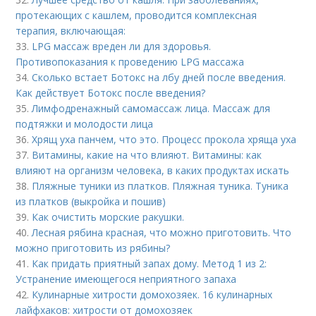
протекающих с кашлем, проводится комплексная
терапия, включающая:
33.
LPG массаж вреден ли для здоровья.
Противопоказания к проведению LPG массажа
34.
Сколько встает Ботокс на лбу дней после введения.
Как действует Ботокс после введения?
35.
Лимфодренажный самомассаж лица. Массаж для
подтяжки и молодости лица
36.
Хрящ уха панчем, что это. Процесс прокола хряща уха
37.
Витамины, какие на что влияют. Витамины: как
влияют на организм человека, в каких продуктах искать
38.
Пляжные туники из платков. Пляжная туника. Туника
из платков (выкройка и пошив)
39.
Как очистить морские ракушки.
40.
Лесная рябина красная, что можно приготовить. Что
можно приготовить из рябины?
41.
Как придать приятный запах дому. Метод 1 из 2:
Устранение имеющегося неприятного запаха
42.
Кулинарные хитрости домохозяек. 16 кулинарных
лайфхаков: хитрости от домохозяек