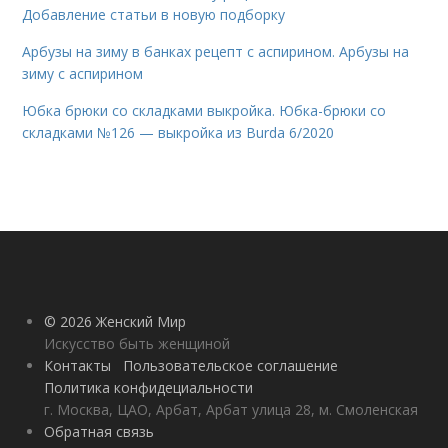
Добавление статьи в новую подборку
Арбузы на зиму в банках рецепт с аспирином. Арбузы на
зиму с аспирином
Юбка брюки со складками выкройка. Юбка-брюки со
складками №126 — выкройка из Burda 6/2020
© 2026 Женский Мир
Искусство быть женщиной
Контакты
Пользовательское соглашение
Политика конфидециальности
г. Москва, ЦАО, Арбат, Арбат улица 28, м. Смоленская
Обратная связь