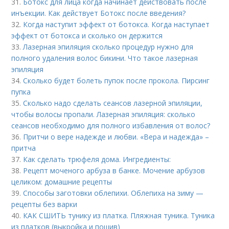
31.
Ботокс для лица когда начинает действовать после
инъекции. Как действует Ботокс после введения?
32.
Когда наступит эффект от ботокса. Когда наступает
эффект от ботокса и сколько он держится
33.
Лазерная эпиляция сколько процедур нужно для
полного удаления волос бикини. Что такое лазерная
эпиляция
34.
Сколько будет болеть пупок после прокола. Пирсинг
пупка
35.
Сколько надо сделать сеансов лазерной эпиляции,
чтобы волосы пропали. Лазерная эпиляция: сколько
сеансов необходимо для полного избавления от волос?
36.
Притчи о вере надежде и любви. «Вера и надежда» –
притча
37.
Как сделать трюфеля дома. Ингредиенты:
38.
Рецепт моченого арбуза в банке. Мочение арбузов
целиком: домашние рецепты
39.
Способы заготовки облепихи. Облепиха на зиму —
рецепты без варки
40.
КАК СШИТЬ тунику из платка. Пляжная туника. Туника
из платков (выкройка и пошив)