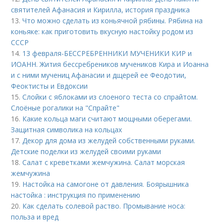
святителей Афанасия и Кирилла, история праздника
13.
Что можно сделать из коньячной рябины. Рябина на
коньяке: как приготовить вкусную настойку родом из
СССР
14.
13 февраля-БЕССРЕБРЕННИКИ МУЧЕНИКИ КИР и
ИОАНН. Жития бессребреников мучеников Кира и Иоанна
и с ними мучениц Афанасии и дщерей ее Феодотии,
Феоктисты и Евдоксии
15.
Слойки с яблоками из слоеного теста со спрайтом.
Слоёные рогалики на "Спрайте"
16.
Какие кольца маги считают мощными оберегами.
Защитная символика на кольцах
17.
Декор для дома из желудей собственными руками.
Детские поделки из желудей своими руками
18.
Салат с креветками жемчужина. Салат морская
жемчужина
19.
Настойка на самогоне от давления. Боярышника
настойка : инструкция по применению
20.
Как сделать солевой раство. Промывание носа:
польза и вред