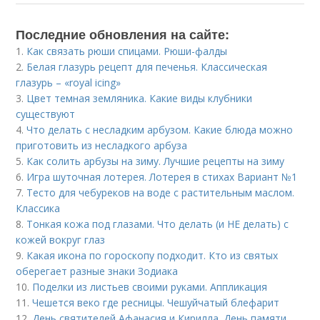
Последние обновления на сайте:
1.
Как связать рюши спицами. Рюши-фалды
2.
Белая глазурь рецепт для печенья. Классическая
глазурь – «royal icing»
3.
Цвет темная земляника. Какие виды клубники
существуют
4.
Что делать с несладким арбузом. Какие блюда можно
приготовить из несладкого арбуза
5.
Как солить арбузы на зиму. Лучшие рецепты на зиму
6.
Игра шуточная лотерея. Лотерея в стихах Вариант №1
7.
Тесто для чебуреков на воде с растительным маслом.
Классика
8.
Тонкая кожа под глазами. Что делать (и НЕ делать) с
кожей вокруг глаз
9.
Какая икона по гороскопу подходит. Кто из святых
оберегает разные знаки Зодиака
10.
Поделки из листьев своими руками. Аппликация
11.
Чешется веко где ресницы. Чешуйчатый блефарит
12.
День святителей Афанасия и Кирилла. День памяти