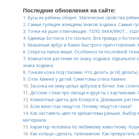
Последние обновления на сайте:
1.
Бусы из рябины оберег. Магические свойства ряби
2.
Самые гулящие женщины знаков зодиака. Самые гу
3.
Точки на ушах отвечающие. ТЕЛО ЗАКАЛЯЮТ... УШ
4.
Единица Ботокса это сколько. Вся правда о ботокс
5.
Квашеный арбуз в банке быстрого приготовления. 
6.
Секреты папье-маше. Особенности послойной техн
7.
Комнатное растение по знаку зодиака. Идеальное 
знака зодиака
8.
Тонкая кожа под глазами. Что делать (и НЕ делать)
9.
Отек Квинке у детей. Симптомы отека Квинке
10.
Засолка на зиму целых арбузов в бочке. Как соли
11.
Детские стихи про овощи и фрукты с картинками.
12.
Комнатные цветы для Козерога. Домашние растен
13.
Если веки глаз чешутся. Почему чешутся глаза?
14.
Как заставить цвести хризантемы раньше. Выбор 
материала
15.
Характер человека по любимому животному. Кошк
16.
Как кольцо сделать талисманом. Как превратить