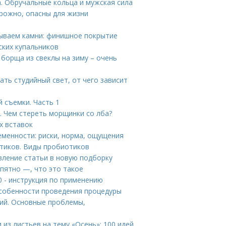
. Обручальные кольца и мужская сила
рожно, опасны для жизни
вываем камни: финишное покрытие
ских купальников
 борща из свеклы на зиму – очень
ать студийный свет, от чего зависит
 съемки. Часть 1
. Чем стереть морщинки со лба?
х вставок
еменности: риски, норма, ощущения
тиков. Виды пробиотиков
вление статьи в новую подборку
 пятно —, что это такое
0 - инструкция по применению
собенности проведения процедуры
ций. Основные проблемы,
 из листьев на тему «Осень»: 100 идей