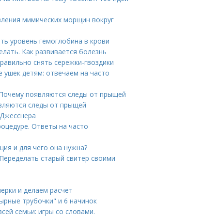
явления мимических морщин вокруг
ить уровень гемоглобина в крови
елать. Как развивается болезнь
правильно снять сережки-гвоздики
 ушек детям: отвечаем на часто
. Почему появляются следы от прыщей
являются следы от прыщей
 Джесснера
роцедуре. Ответы на часто
ция и для чего она нужна?
 Переделать старый свитер своими
мерки и делаем расчет
Сырные трубочки" и 6 начинок
всей семьи: игры со словами.