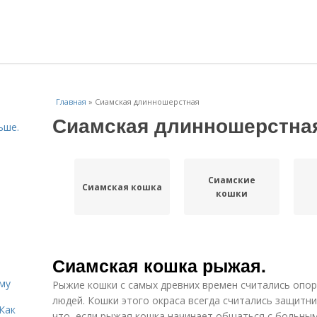
Главная
»
Сиамская длинношерстная
Сиамская длинношерстна
ьше.
Сиамские
Сиамская кошка
кошки
Сиамская кошка рыжая.
иму
Рыжие кошки с самых древних времен считались опор
людей. Кошки этого окраса всегда считались защитни
Как
что, если рыжая кошка начинает общаться с больным