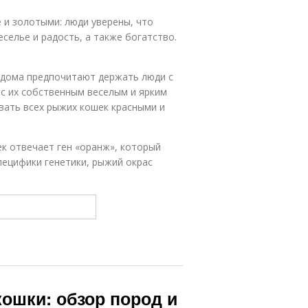
 и золотыми: люди уверены, что
селье и радость, а также богатство.
м дома предпочитают держать люди с
с их собственным веселым и ярким
вать всех рыжих кошек красными и
ек отвечает ген «оранж», который
пецифики генетики, рыжий окрас
ошки: обзор пород и