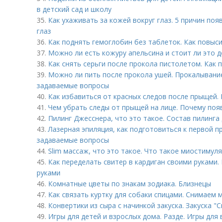
в детский сад и школу
35.
Как ухаживать за кожей вокруг глаз. 5 причин по
глаз
36.
Как поднять гемоглобин без таблеток. Как повыс
37.
Можно ли есть кожуру апельсина и стоит ли это д
38.
Как снять серьги после прокола пистолетом. Как 
39.
Можно ли пить после прокола ушей. Прокалывание
задаваемые вопросы
40.
Как избавиться от красных следов после прыщей
41.
Чем убрать следы от прыщей на лице. Почему по
42.
Пилинг Джесснера, что это такое. Состав пилинга
43.
Лазерная эпиляция, как подготовиться к первой п
задаваемые вопросы
44.
Slim массаж, что это такое. Что такое миостимуля
45.
Как переделать свитер в кардиган своими руками.
руками
46.
Комнатные цветы по знакам зодиака. Близнецы
47.
Как связать куртку для собаки спицами. Снимаем 
48.
Конвертики из сыра с начинкой закуска. Закуска "
49.
Игры для детей и взрослых дома. Разде. Игры для 