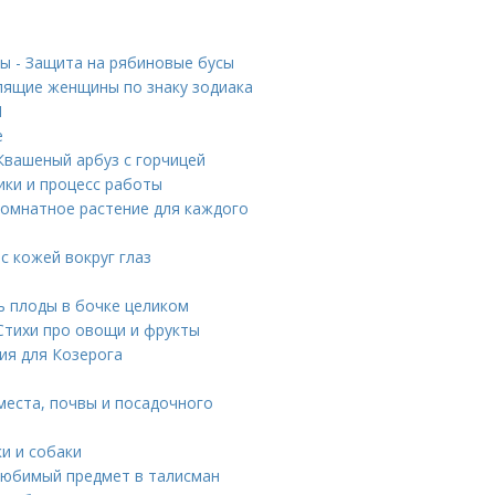
ны - Защита на рябиновые бусы
лящие женщины по знаку зодиака
И
е
Квашеный арбуз с горчицей
ики и процесс работы
комнатное растение для каждого
 с кожей вокруг глаз
ть плоды в бочке целиком
 Стихи про овощи и фрукты
ия для Козерога
места, почвы и посадочного
и и собаки
 любимый предмет в талисман