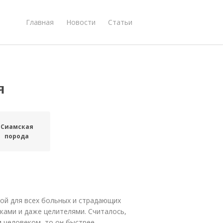
Главная
Новости
Статьи
я
Сиамская
порода
ой для всех больных и страдающих
ками и даже целителями. Считалось,
 человеком, то он быстрее