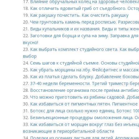
17.
Влияние обручальных колец на здоровье человека
18.
Как отличить ядовитый гриб от съедобного. Осто
19.
Как ракушку почистить. Как очистить ракушку
20.
Чем грунтовать камень перед росписью. Разрисо
21.
Виды купальников и их названия. Виды и типы жен
22.
Заготовки для борща и супа на зиму. Заправка для
вкусно!
23.
Как выбрать комплект студийного света. Как выбр
выбор
24.
Семь шагов к студийной съемке. Основы студийной
25.
Как убрать морщины на лбу. Фейсфитнес и массаж
26.
Как из платья сделать блузку. Добавление боковы
27.
37-40 недели беременности. Третий триместр бер
28.
Восстановление организма после приёма антибио
29.
Что можно приготовить из рябины садовой. Доба
30.
Как избавиться от пигментных пятен. Пигментное
31.
Ботокс для лица сколько нужно единиц. Ботокс 10
32.
Безинъекционные процедуры омоложения лица. О
33.
Как избавиться от морщин вокруг глаз без инъек
возникающие в периорбитальной области
34.
Поделки из осенних листьев для детей. Аппликации