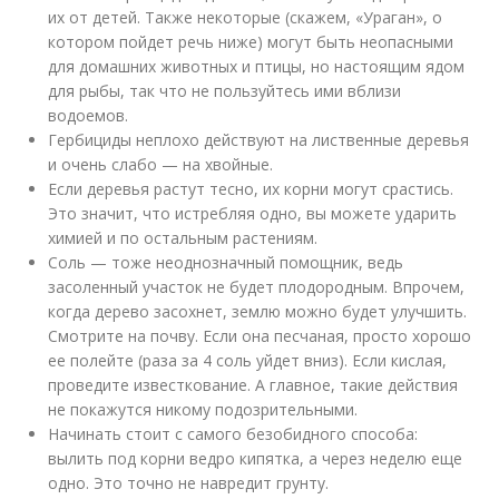
их от детей. Также некоторые (скажем, «Ураган», о
котором пойдет речь ниже) могут быть неопасными
для домашних животных и птицы, но настоящим ядом
для рыбы, так что не пользуйтесь ими вблизи
водоемов.
Гербициды неплохо действуют на лиственные деревья
и очень слабо — на хвойные.
Если деревья растут тесно, их корни могут срастись.
Это значит, что истребляя одно, вы можете ударить
химией и по остальным растениям.
Соль — тоже неоднозначный помощник, ведь
засоленный участок не будет плодородным. Впрочем,
когда дерево засохнет, землю можно будет улучшить.
Смотрите на почву. Если она песчаная, просто хорошо
ее полейте (раза за 4 соль уйдет вниз). Если кислая,
проведите известкование. А главное, такие действия
не покажутся никому подозрительными.
Начинать стоит с самого безобидного способа:
вылить под корни ведро кипятка, а через неделю еще
одно. Это точно не навредит грунту.