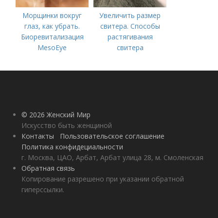
Морщинки вокруг
Увеличить размер
глаз, как убрать.
свитера. Способы
Биоревитализация
растягивания
MesoEye
свитера
© 2026 Женский Мир
Искусство быть женщиной
Контакты
Пользовательское соглашение
Политика конфидециальности
г. Москва, ЦАО, Арбат, Арбат улица 28, м. Смоленская
Обратная связь
Копирование разрешено при указании обратной
гиперссылки.