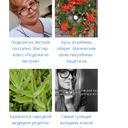
Поделки из листьев
Бусы из рябины
поэтапно. Мастер-
оберег. Магические
класс «Поделки из
свойства рябины -
листьев»
Защита на
рябиновые бусы
Каланхоэ в народной
Самые гулящие
медицине рецепты.
женщины знаков