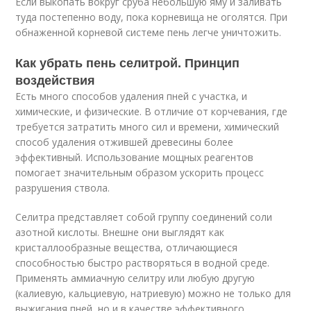
Если выкопать вокруг сруба небольшую яму и заливать
туда постепенно воду, пока корневища не оголятся. При
обнаженной корневой системе пень легче уничтожить.
Как убрать пень селитрой. Принцип
воздействия
Есть много способов удаления пней с участка, и
химические, и физические. В отличие от корчевания, где
требуется затратить много сил и времени, химический
способ удаления отжившей древесины более
эффективный. Использование мощных реагентов
помогает значительным образом ускорить процесс
разрушения ствола.
Селитра представляет собой группу соединений соли
азотной кислоты. Внешне они выглядят как
кристаллообразные вещества, отличающиеся
способностью быстро растворяться в водной среде.
Применять аммиачную селитру или любую другую
(калиевую, кальциевую, натриевую) можно не только для
выжигания пней, но и в качестве эффективного