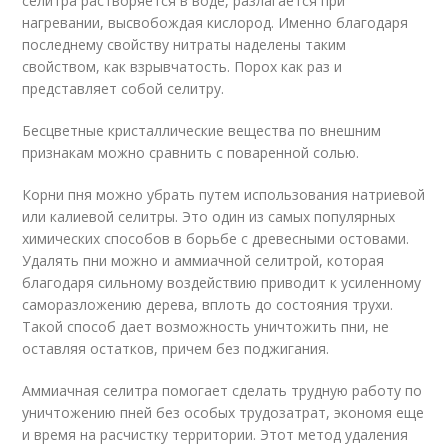
селитра растворяется в воде, разлагается при
нагревании, высвобождая кислород. Именно благодаря
последнему свойству нитраты наделены таким
свойством, как взрывчатость. Порох как раз и
представляет собой селитру.
Бесцветные кристаллические вещества по внешним
признакам можно сравнить с поваренной солью.
Корни пня можно убрать путем использования натриевой
или калиевой селитры. Это один из самых популярных
химических способов в борьбе с древесными остовами.
Удалять пни можно и аммиачной селитрой, которая
благодаря сильному воздействию приводит к усиленному
саморазложению дерева, вплоть до состояния трухи.
Такой способ дает возможность уничтожить пни, не
оставляя остатков, причем без поджигания.
Аммиачная селитра помогает сделать трудную работу по
уничтожению пней без особых трудозатрат, экономя еще
и время на расчистку территории. Этот метод удаления