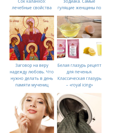
Сок каланхоэ:
зодиака. Самые
лечебные свойства
гулящие женщины по
знаку зодиака
Заговор на веру
Белая глазурь рецепт
надежду любовь. Что
для печенья.
нужно делать в день
Классическая глазурь
памяти мучениц
– «royal icing»
Веры, Надежды,
Любови и матери их
Софии 30 сентября
2022 года