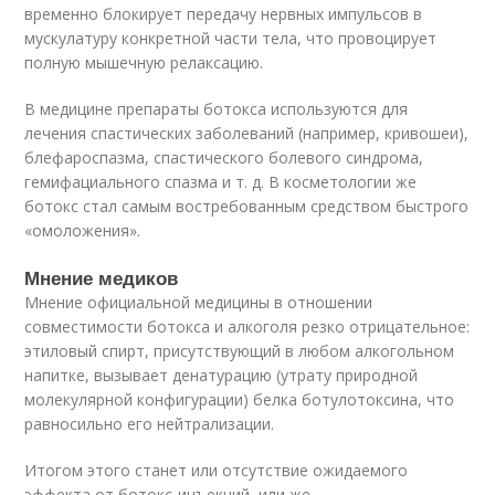
временно блокирует передачу нервных импульсов в
мускулатуру конкретной части тела, что провоцирует
полную мышечную релаксацию.
В медицине препараты ботокса используются для
лечения спастических заболеваний (например, кривошеи),
блефароспазма, спастического болевого синдрома,
гемифациального спазма и т. д. В косметологии же
ботокс стал самым востребованным средством быстрого
«омоложения».
Мнение медиков
Мнение официальной медицины в отношении
совместимости ботокса и алкоголя резко отрицательное:
этиловый спирт, присутствующий в любом алкогольном
напитке, вызывает денатурацию (утрату природной
молекулярной конфигурации) белка ботулотоксина, что
равносильно его нейтрализации.
Итогом этого станет или отсутствие ожидаемого
эффекта от ботокс-инъекций, или же