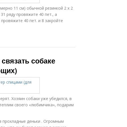
имерно 11 см) обычной резинкой 2 х 2
 31 ряду провяжите 40 пет., а
 провяжите 40 пет. и 8 закройте
 связать собаке
ющих)
рят. Хозяин собаки уже убедился, в
Утеплим своего «любимчика», подарим
 в прохладные деньки . Огромным