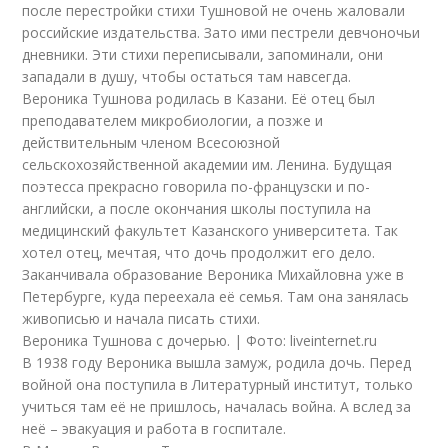
после перестройки стихи Тушновой не очень жаловали
российские издательства. Зато ими пестрели девчоночьи
дневники. Эти стихи переписывали, запоминали, они
западали в душу, чтобы остаться там навсегда.
Вероника Тушнова родилась в Казани. Её отец был
преподавателем микробиологии, а позже и
действительным членом Всесоюзной
сельскохозяйственной академии им. Ленина. Будущая
поэтесса прекрасно говорила по-французски и по-
английски, а после окончания школы поступила на
медицинский факультет Казанского университета. Так
хотел отец, мечтая, что дочь продолжит его дело.
Заканчивала образование Вероника Михайловна уже в
Петербурге, куда переехала её семья. Там она занялась
живописью и начала писать стихи.
Вероника Тушнова с дочерью. | Фото: liveinternet.ru
В 1938 году Вероника вышла замуж, родила дочь. Перед
войной она поступила в Литературный институт, только
учиться там её не пришлось, началась война. А вслед за
неё – эвакуация и работа в госпитале.