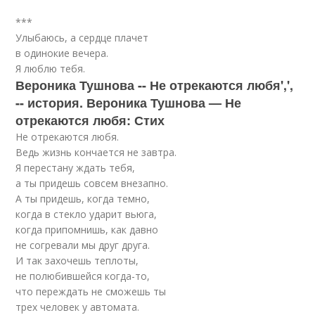
***
Улыбаюсь, а сердце плачет
в одинокие вечера.
Я люблю тебя.
Вероника Тушнова -- Не отрекаются любя',',
-- история. Вероника Тушнова — Не
отрекаются любя: Стих
Не отрекаются любя.
Ведь жизнь кончается не завтра.
Я перестану ждать тебя,
а ты придешь совсем внезапно.
А ты придешь, когда темно,
когда в стекло ударит вьюга,
когда припомнишь, как давно
не согревали мы друг друга.
И так захочешь теплоты,
не полюбившейся когда-то,
что переждать не сможешь ты
трех человек у автомата.