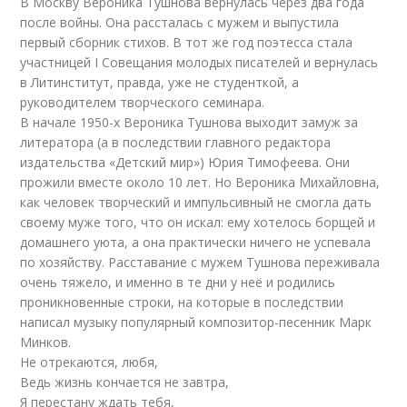
В Москву Вероника Тушнова вернулась через два года
после войны. Она рассталась с мужем и выпустила
первый сборник стихов. В тот же год поэтесса стала
участницей I Совещания молодых писателей и вернулась
в Литинститут, правда, уже не студенткой, а
руководителем творческого семинара.
В начале 1950-х Вероника Тушнова выходит замуж за
литератора (а в последствии главного редактора
издательства «Детский мир») Юрия Тимофеева. Они
прожили вместе около 10 лет. Но Вероника Михайловна,
как человек творческий и импульсивный не смогла дать
своему муже того, что он искал: ему хотелось борщей и
домашнего уюта, а она практически ничего не успевала
по хозяйству. Расставание с мужем Тушнова переживала
очень тяжело, и именно в те дни у неё и родились
проникновенные строки, на которые в последствии
написал музыку популярный композитор-песенник Марк
Минков.
Не отрекаются, любя,
Ведь жизнь кончается не завтра,
Я перестану ждать тебя,