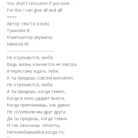
You shan't renounce if you love…
For this I can give all and all!
====
Автор текста (слов):
Тушнова В.
Композитор (музыка):
Минков М.
-------------------------------
Не отрекаются, любя,
Ведь жизнь кончается не завтра.
Я перестану ждать тебя,
А ты придешь совсем внезапно.
Не отрекаются, любя.
А ты придешь, когда темно,
Когда в окно ударит вьюга,
Когда припомнишь, как давно
Не согревали мы друг друга.
Да ты придешь, когда темно.
И так захочешь теплоты,
Неполюбившейся когда-то,