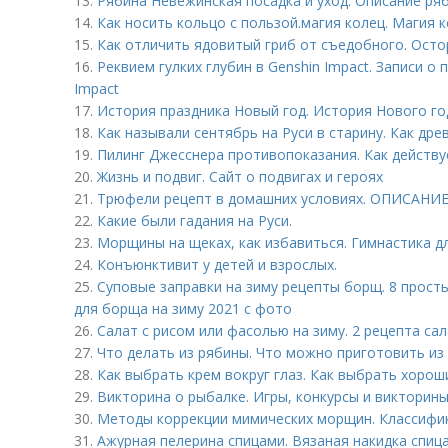
13.
Рябина Невежинская посадка и уход. Описание ря
14.
Как носить кольцо с пользой. магия колец. Магия к
15.
Как отличить ядовитый гриб от съедобного. Осто
16.
Реквием гулких глубин в Genshin Impact. Записи о
Impact
17.
История праздника Новый год. История Нового год
18.
Как называли сентябрь на Руси в старину. Как др
19.
Пилинг Джесснера противопоказания. Как действу
20.
Жизнь и подвиг. Сайт о подвигах и героях
21.
Трюфели рецепт в домашних условиях. ОПИСАНИ
22.
Какие были гадания на Руси.
23.
Морщины на щеках, как избавиться. Гимнастика д
24.
Конъюнктивит у детей и взрослых.
25.
Суповые заправки на зиму рецепты борщ. 8 про
для борща на зиму 2021 с фото
26.
Салат с рисом или фасолью на зиму. 2 рецепта сал
27.
Что делать из рябины. Что можно приготовить из
28.
Как выбрать крем вокруг глаз. Как выбрать хорош
29.
Викторина о рыбалке. Игры, конкурсы и викторины
30.
Методы коррекции мимических морщин. Классифи
31.
Ажурная пелерина спицами. Вязаная накидка спиц