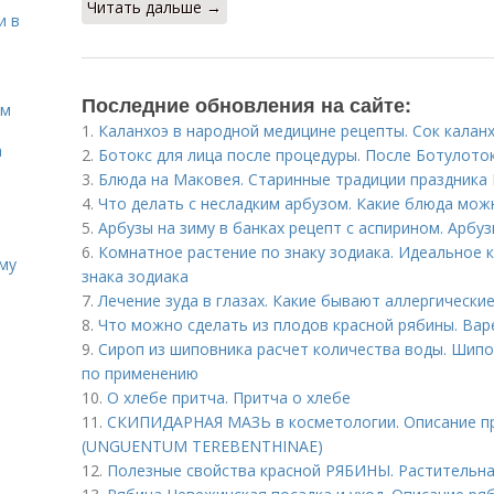
Читать дальше →
и в
Последние обновления на сайте:
ом
1.
Каланхоэ в народной медицине рецепты. Сок калан
а
2.
Ботокс для лица после процедуры. После Ботулот
3.
Блюда на Маковея. Старинные традиции праздника 
4.
Что делать с несладким арбузом. Какие блюда мож
5.
Арбузы на зиму в банках рецепт с аспирином. Арбуз
6.
Комнатное растение по знаку зодиака. Идеальное 
иму
знака зодиака
7.
Лечение зуда в глазах. Какие бывают аллергически
8.
Что можно сделать из плодов красной рябины. Вар
9.
Сироп из шиповника расчет количества воды. Шипов
по применению
10.
О хлебе притча. Притча о хлебе
11.
СКИПИДАРНАЯ МАЗЬ в косметологии. Описание 
(UNGUENTUM TEREBENTHINAE)
12.
Полезные свойства красной РЯБИНЫ. Растительна