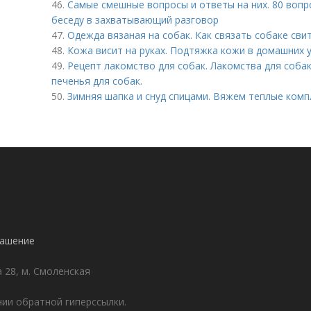
46.
Самые смешные вопросы и ответы на них. 80 вопр
беседу в захватывающий разговор
47.
Одежда вязаная на собак. Как связать собаке сви
48.
Кожа висит на руках. Подтяжка кожи в домашних 
49.
Рецепт лакомство для собак. Лакомства для собак
печенья для собак.
50.
Зимняя шапка и снуд спицами. Вяжем теплые компл
лашение
а 28, м. Смоленская
ии обратной гиперссылки.