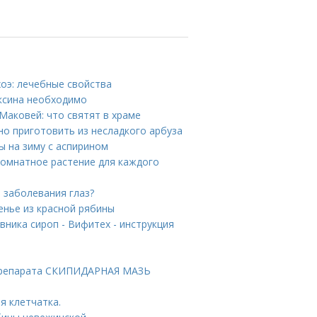
хоэ: лечебные свойства
оксина необходимо
Маковей: что святят в храме
но приготовить из несладкого арбуза
ы на зиму с аспирином
комнатное растение для каждого
е заболевания глаз?
енье из красной рябины
ника сироп - Вифитех - инструкция
препарата СКИПИДАРНАЯ МАЗЬ
я клетчатка.