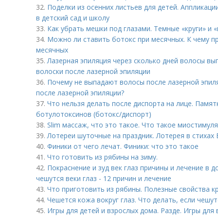
32.
Поделки из осенних листьев для детей. Аппликации
в детский сад и школу
33.
Как убрать мешки под глазами. Темные «круги» и «
34.
Можно ли ставить ботокс при месячных. К чему п
месячных
35.
Лазерная эпиляция через сколько дней волосы вы
волоски после лазерной эпиляции
36.
Почему не выпадают волосы после лазерной эпил
после лазерной эпиляции?
37.
Что нельзя делать после диспорта на лице. Памят
ботулотоксинов (ботокс/диспорт)
38.
Slim массаж, что это такое. Что такое миостимуля
39.
Лотереи шуточные на праздник. Лотерея в стихах
40.
Финики от чего лечат. Финики: что это такое
41.
Что готовить из рябины на зиму.
42.
Покраснение и зуд век глаз причины и лечение в д
чешутся веки глаз - 12 причин и лечение
43.
Что приготовить из рябины. Полезные свойства к
44.
Чешется кожа вокруг глаз. Что делать, если чешутс
45.
Игры для детей и взрослых дома. Разде. Игры для 