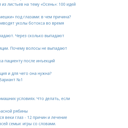
 из листьев на тему «Осень»: 100 идей
мешки» под глазами: в чем причина?
риводят уколы ботокса во время
падают. Через сколько выпадают
яции. Почему волосы не выпадают
ка пациенту после инъекций
ция и для чего она нужна?
 Вариант №1
омашних условиях. Что делать, если
расной рябины
я веки глаз - 12 причин и лечение
всей семьи: игры со словами.