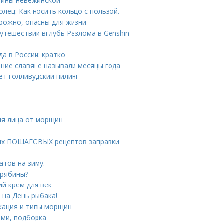
бины невежинской
олец: Как носить кольцо с пользой.
рожно, опасны для жизни
 путешествии вглубь Разлома в Genshin
а в России: кратко
евние славяне называли месяцы года
ет голливудский пилинг
Е
ля лица от морщин
стых ПОШАГОВЫХ рецептов заправки
атов на зиму.
 рябины?
ий крем для век
 на День рыбака!
кация и типы морщин
ами, подборка