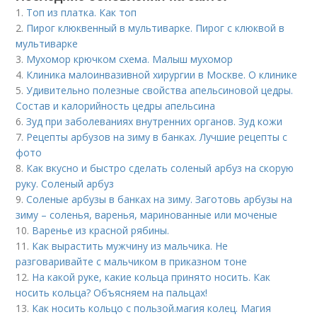
1.
Топ из платка. Как топ
2.
Пирог клюквенный в мультиварке. Пирог с клюквой в
мультиварке
3.
Мухомор крючком схема. Малыш мухомор
4.
Клиника малоинвазивной хирургии в Москве. О клинике
5.
Удивительно полезные свойства апельсиновой цедры.
Состав и калорийность цедры апельсина
6.
Зуд при заболеваниях внутренних органов. Зуд кожи
7.
Рецепты арбузов на зиму в банках. Лучшие рецепты с
фото
8.
Как вкусно и быстро сделать соленый арбуз на скорую
руку. Соленый арбуз
9.
Соленые арбузы в банках на зиму. Заготовь арбузы на
зиму – соленья, варенья, маринованные или моченые
10.
Варенье из красной рябины.
11.
Как вырастить мужчину из мальчика. Не
разговаривайте с мальчиком в приказном тоне
12.
На какой руке, какие кольца принято носить. Как
носить кольца? Объясняем на пальцах!
13.
Как носить кольцо с пользой. магия колец. Магия