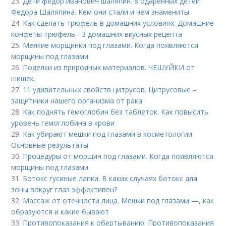
23.
Дети федор иванович шаляпин. 8 одаренных детей
Федора Шаляпина. Кем они стали и чем знамениты
24.
Как сделать трюфель в домашних условиях. Домашние
конфеты трюфель - 3 домашних вкусных рецепта
25.
Мелкие морщинки под глазами. Когда появляются
морщины под глазами
26.
Поделки из природных материалов. ЧЕШУЙКИ от
шишек.
27.
11 удивительных свойств цитрусов. Цитрусовые –
защитники нашего организма от рака
28.
Как поднять гемоглобин без таблеток. Как повысить
уровень гемоглобина в крови
29.
Как убирают мешки под глазами в косметологии.
Основные результаты
30.
Процедуры от морщин под глазами. Когда появляются
морщины под глазами
31.
Ботокс гусиные лапки. В каких случаях ботокс для
зоны вокруг глаз эффективен?
32.
Массаж от отечности лица. Мешки под глазами —, как
образуются и какие бывают
33.
Противопоказания к обертыванию. Противопоказания