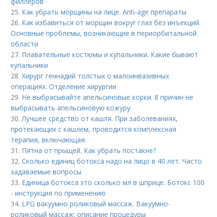
филлеров
25.
Как убрать морщины на лице. Anti-age препараты
26.
Как избавиться от морщин вокруг глаз без инъекций.
Основные проблемы, возникающие в периорбитальной
области
27.
Плавательные костюмы и купальники. Какие бывают
купальники
28.
Хирург геннадий толстых о малоинвазивных
операциях. Отделение хирургии
29.
Не выбрасывайте апельсиновые корки. 8 причин не
выбрасывать апельсиновую кожуру
30.
Лучшее средство от кашля. При заболеваниях,
протекающих с кашлем, проводится комплексная
терапия, включающая:
31.
Пятна от прыщей. Как убрать постакне?
32.
Сколько единиц ботокса надо на лицо в 40 лет. Часто
задаваемые вопросы
33.
Единица ботокса это сколько мл в шприце. Ботокс 100
- инструкция по применению
34.
LPG вакуумно роликовый массаж. Вакуумно-
роликовый массаж: описание процедуры