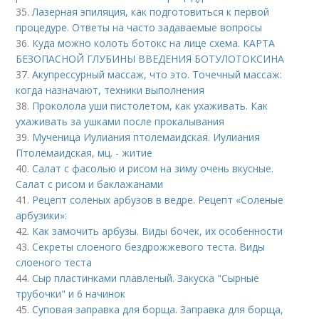
35.
Лазерная эпиляция, как подготовиться к первой
процедуре. Ответы на часто задаваемые вопросы
36.
Куда можно колоть ботокс на лице схема. КАРТА
БЕЗОПАСНОЙ ГЛУБИНЫ ВВЕДЕНИЯ БОТУЛОТОКСИНА
37.
Акупрессурный массаж, что это. Точечный массаж:
когда назначают, техники выполнения
38.
Проколола уши пистолетом, как ухаживать. Как
ухаживать за ушками после прокалывания
39.
Мученица Иулиания птолемаидская. Иулиания
Птолемаидская, мц. - житие
40.
Салат с фасолью и рисом на зиму очень вкусные.
Салат с рисом и баклажанами
41.
Рецепт соленых арбузов в ведре. Рецепт «Соленые
арбузики»:
42.
Как замочить арбузы. Виды бочек, их особенности
43.
Секреты слоеного бездрожжевого теста. Виды
слоеного теста
44.
Сыр пластинками плавленый. Закуска "Сырные
трубочки" и 6 начинок
45.
Суповая заправка для борща. Заправка для борща,