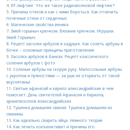
4.
RF-лифтинг. Что же такое радиоволновой лифтинг?
5.
Причины отеков и как с ними бороться. Как отличить
почечные отеки от сердечных
6.
Магические свойства веника
7.
Змей горыныч крючком. Вязание крючком. Игрушки.
Змей Горыныч.
8.
Рецепт засолки арбузов в кадушке. Как солить арбузы в
бочке – основные принципы приготовления
9.
Засолка арбузов в банках. Рецепт классического
соления арбузов с фото
10.
Соленые арбузы на скорую руку. Малосольные арбузы
с укропом и пряностями — за уши не оторвать от такой
вкуснятины!
11.
Святые афанасий и кирилл александрийские в чем
помогает. День святителей Афанасия и Кирилла,
архиепископов Александрийских
12.
Тушенка домашняя свиная. Тушенка домашняя из
свинины
13.
Как идеально сварить яйца. Немного теории
14.
Как лечить конъюнктивит и причины его