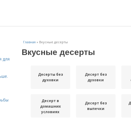
Главная
»
Вкусные десерты
Вкусные десерты
я для
Десерты без
Десерт без
ьше.
духовки
духовки
рьбы
Десерт в
Десерт без
Д
домашних
выпечки
условиях