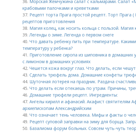
36.
Морская Жемчужина салат с кальмарами. Салат «
крабовыми палочками и креветками
37.
Рецепт торта Прага простой рецепт. Торт Прага ( 
рецептов приготовления
38.
Магия колец, как носить кольца с пользой. Магия 
39.
Легенды о зиме. Легенда о первом снеге
40.
Что давать ребенку пить при температуре. Каким
температуру у ребенка?
41.
Приготовление сиропа из шиповника в домашних у
с лимоном в домашних условиях
42.
Чешется кожа вокруг глаз. Что делать, если чешутс
43.
Сделать трюфель дома. Домашние конфеты трюфел
44.
Шуточная лотерея на праздник. Раздача счастлив
45.
Что делать если отекаешь по утрам. Причины, т
46.
Домашние трюфели рецепт. Ингредиенты:
47.
Ангелы кирилл и афанасий. Акафист святителям А
архиепископам Александрийским
48.
Что означает тень человека. Мифы и факты о чел
49.
Рецепт суповой заправки на зиму для борща. Запр
50.
Базалиома форум больных. Совсем чуть-чуть тео