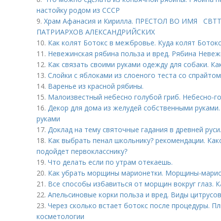
настойку родом из СССР
9.
Храм Афанасия и Кирилла. ПРЕСТОЛ ВО ИМЯ СВТ
ПАТРИАРХОВ АЛЕКСАНДРИЙСКИХ
10.
Как колят Ботокс в межбровье. Куда колят Ботокс
11.
Невежинская рябина польза и вред. Рябина Невеж
12.
Как связать своими руками одежду для собаки. Ка
13.
Слойки с яблоками из слоеного теста со спрайтом
14.
Варенье из красной рябины.
15.
Малоизвестный небесно голубой гриб. Небесно-г
16.
Декор для дома из желудей собственными руками.
руками
17.
Доклад на тему святочные гадания в древней руси
18.
Как выбрать пенал школьнику? рекомендации. Как
подойдет первокласснику?
19.
Что делать если по утрам отекаешь.
20.
Как убрать морщины марионетки. Морщины-марион
21.
Все способы избавиться от морщин вокруг глаз. К
22.
Апельсиновые корки польза и вред. Виды цитрусо
23.
Через сколько встает ботокс после процедуры. П
косметологии