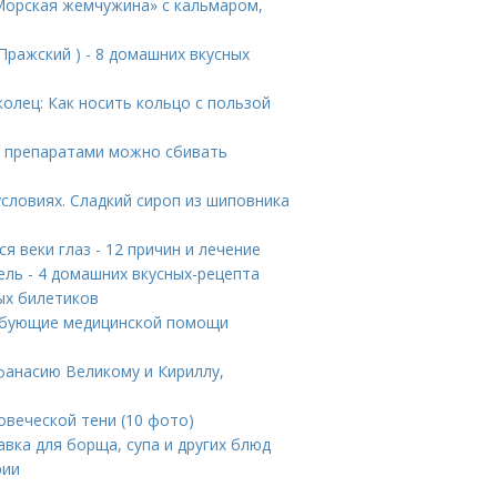
Морская жемчужина» с кальмаром,
Пражский ) - 8 домашних вкусных
колец: Как носить кольцо с пользой
и препаратами можно сбивать
словиях. Сладкий сироп из шиповника
я веки глаз - 12 причин и лечение
ь - 4 домашних вкусных-рецепта
ых билетиков
ребующие медицинской помощи
фанасию Великому и Кириллу,
овеческой тени (10 фото)
авка для борща, супа и других блюд
рии