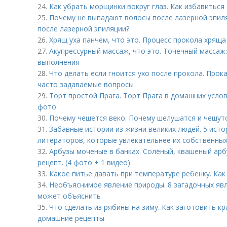
24.
Как убрать морщинки вокруг глаз. Как избавиться
25.
Почему не выпадают волосы после лазерной эпил
после лазерной эпиляции?
26.
Хрящ уха панчем, что это. Процесс прокола хряща
27.
Акупрессурный массаж, что это. Точечный массаж:
выполнения
28.
Что делать если гноится ухо после прокола. Прок
часто задаваемые вопросы
29.
Торт простой Прага. Торт Прага в домашних усло
фото
30.
Почему чешется веко. Почему шелушатся и чешутс
31.
Забавные истории из жизни великих людей. 5 ист
литераторов, которые увлекательнее их собственны
32.
Арбузы моченые в банках. Солёный, квашеный арб
рецепт. (4 фото + 1 видео)
33.
Какое питье давать при температуре ребенку. Ка
34.
Необъяснимое явление природы. 8 загадочных явл
может объяснить
35.
Что сделать из рябины на зиму. Как заготовить к
домашние рецепты