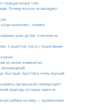
 от морщин вокруг глаз
яции. Почему волосы не выпадают
 уха
 когда назначают, техники
алывание ушек детям: отвечаем на
виях: 5 рецептов торта с пошаговыми
я веки?
орий из жизни знаменитых
х произведений
уз, быстрый, простой и очень вкусный
к кормить при высокой температуре?
ений природы, которые наука не
расную рябину на зиму — проверенные