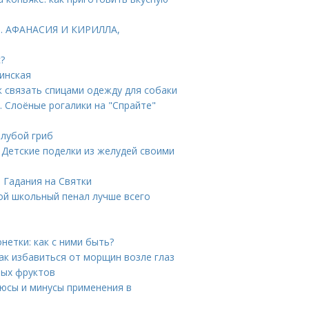
Т. АФАНАСИЯ И КИРИЛЛА,
?
инская
к связать спицами одежду для собаки
. Слоёные рогалики на "Спрайте"
олубой гриб
 Детские поделки из желудей своими
. Гадания на Святки
ой школьный пенал лучше всего
етки: как с ними быть?
ак избавиться от морщин возле глаз
вых фруктов
люсы и минусы применения в