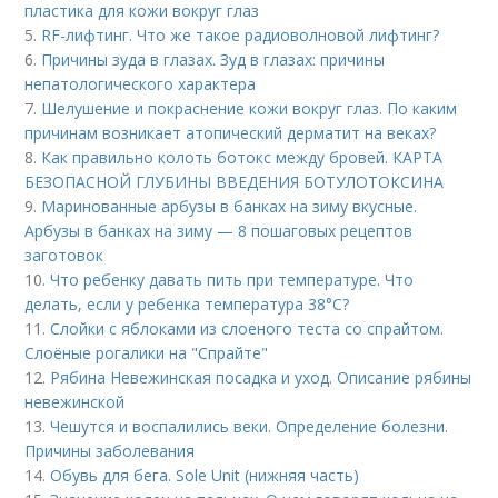
пластика для кожи вокруг глаз
5.
RF-лифтинг. Что же такое радиоволновой лифтинг?
6.
Причины зуда в глазах. Зуд в глазах: причины
непатологического характера
7.
Шелушение и покраснение кожи вокруг глаз. По каким
причинам возникает атопический дерматит на веках?
8.
Как правильно колоть ботокс между бровей. КАРТА
БЕЗОПАСНОЙ ГЛУБИНЫ ВВЕДЕНИЯ БОТУЛОТОКСИНА
9.
Маринованные арбузы в банках на зиму вкусные.
Арбузы в банках на зиму — 8 пошаговых рецептов
заготовок
10.
Что ребенку давать пить при температуре. Что
делать, если у ребенка температура 38°С?
11.
Слойки с яблоками из слоеного теста со спрайтом.
Слоёные рогалики на "Спрайте"
12.
Рябина Невежинская посадка и уход. Описание рябины
невежинской
13.
Чешутся и воспалились веки. Определение болезни.
Причины заболевания
14.
Обувь для бега. Sole Unit (нижняя часть)