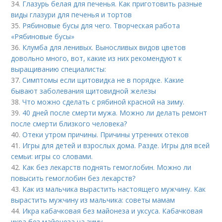
34.
Глазурь белая для печенья. Как приготовить разные
виды глазури для печенья и тортов
35.
Рябиновые бусы для чего. Творческая работа
«Рябиновые бусы»
36.
Клумба для ленивых. Выносливых видов цветов
довольно много, вот, какие из них рекомендуют к
выращиванию специалисты:
37.
Симптомы если щитовидка не в порядке. Какие
бывают заболевания щитовидной железы
38.
Что можно сделать с рябиной красной на зиму.
39.
40 дней после смерти мужа. Можно ли делать ремонт
после смерти близкого человека?
40.
Отеки утром причины. Причины утренних отеков
41.
Игры для детей и взрослых дома. Разде. Игры для всей
семьи: игры со словами.
42.
Как без лекарств поднять гемоглобин. Можно ли
повысить гемоглобин без лекарств?
43.
Как из мальчика вырастить настоящего мужчину. Как
вырастить мужчину из мальчика: советы мамам
44.
Икра кабачковая без майонеза и уксуса. Кабачковая
икра без майонеза на зиму