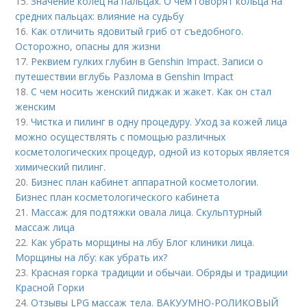
15.
Значение колец на пальцах. О чем говорят кольца на
средних пальцах: влияние на судьбу
16.
Как отличить ядовитый гриб от съедобного.
Осторожно, опасны для жизни
17.
Реквием гулких глубин в Genshin Impact. Записи о
путешествии вглубь Разлома в Genshin Impact
18.
С чем носить женский пиджак и жакет. Как он стал
женским
19.
Чистка и пилинг в одну процедуру. Уход за кожей лица
можно осуществлять с помощью различных
косметологических процедур, одной из которых является
химический пилинг.
20.
Бизнес план кабинет аппаратной косметологии.
Бизнес план косметологического кабинета
21.
Массаж для подтяжки овала лица. Скульптурный
массаж лица
22.
Как убрать морщины на лбу Блог клиники лица.
Морщины на лбу: как убрать их?
23.
Красная горка традиции и обычаи. Обряды и традиции
Красной Горки
24.
Отзывы LPG массаж тела. ВАКУУМНО-РОЛИКОВЫЙ