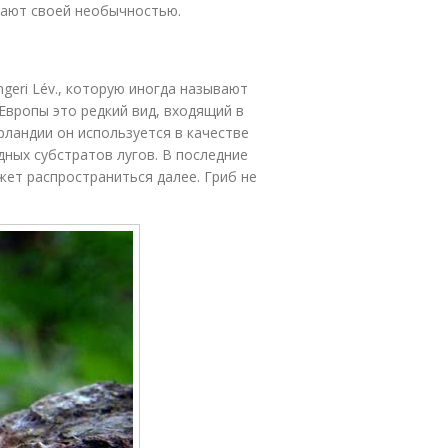
жают своей необычностью.
ngeri Lév., которую иногда называют
вропы это редкий вид, входящий в
рландии он используется в качестве
дных субстратов лугов. В последние
жет распространиться далее. Гриб не