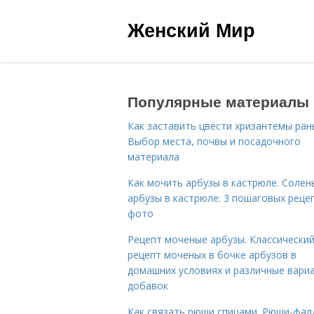
Женский Мир
Популярные материалы
Как заставить цвести хризантемы ран
Выбор места, почвы и посадочного
материала
Как мочить арбузы в кастрюле. Солен
арбузы в кастрюле: 3 пошаговых реце
фото
Рецепт моченые арбузы. Классически
рецепт моченых в бочке арбузов в
домашних условиях и различные вари
добавок
Как связать рюши спицами. Рюши-фал