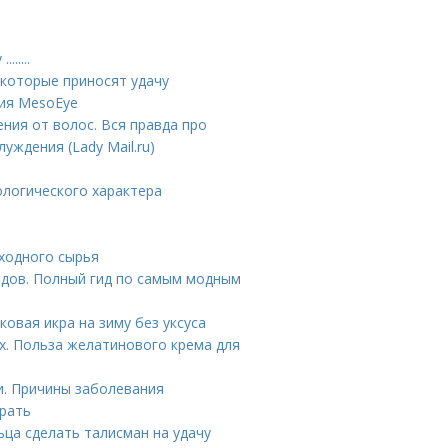
.....
 которые приносят удачу
ция MesoEye
ния от волос. Вся правда про
уждения (Lady Mail.ru)
тологического характера
ходного сырья
ндов. Полный гид по самым модным
ковая икра на зиму без уксуса
х. Польза желатинового крема для
и. Причины заболевания
ирать
ьца сделать талисман на удачу