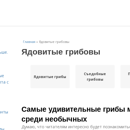
Главная
»
Ядовитые грибовы
Ядовитые грибовы
ьше.
Съедобные
ые
Ядовитые грибы
грибовы
пта с
й
Самые удивительные грибы 
анты
среди необычных
Думаю, что читателям интересно будет познакомить
ды