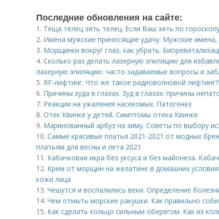
Последние обновления на сайте:
1.
Теща телец зять телец. Если Ваш зять по гороскопу ...
2.
Имена мужские приносящие удачу. Мужские имена,
3.
Морщинки вокруг глаз, как убрать. Биоревитализа
4.
Сколько раз делать лазерную эпиляцию для избавле
лазерную эпиляцию: часто задаваемые вопросы и забл
5.
RF-лифтинг. Что же такое радиоволновой лифтинг?
6.
Причины зуда в глазах. Зуд в глазах: причины непа
7.
Реакции на ужаления насекомых. Патогенез
8.
Отек Квинке у детей. Симптомы отека Квинке
9.
Маринованный арбуз на зиму. Советы по выбору ис
10.
Самые красивые платья 2021-2021 от модных бре
платьям для весны и лета 2021
11.
Кабачковая икра без уксуса и без майонеза. Кабач
12.
Крем от морщин на желатине в домашних условия
кожи лица
13.
Чешутся и воспалились веки. Определение болезн
14.
Чем отмыть морские ракушки. Как правильно соб
15.
Как сделать кольцо сильным оберегом. Как из кол