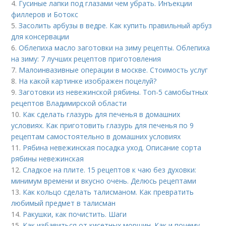
4.
Гусиные лапки под глазами чем убрать. Инъекции
филлеров и Ботокс
5.
Засолить арбузы в ведре. Как купить правильный арбуз
для консервации
6.
Облепиха масло заготовки на зиму рецепты. Облепиха
на зиму: 7 лучших рецептов приготовления
7.
Малоинвазивные операции в москве. Стоимость услуг
8.
На какой картинке изображен поцелуй?
9.
Заготовки из невежинской рябины. Топ-5 самобытных
рецептов Владимирской области
10.
Как сделать глазурь для печенья в домашних
условиях. Как приготовить глазурь для печенья по 9
рецептам самостоятельно в домашних условиях
11.
Рябина невежинская посадка уход. Описание сорта
рябины невежинская
12.
Сладкое на плите. 15 рецептов к чаю без духовки:
минимум времени и вкусно очень. Делюсь рецептами
13.
Как кольцо сделать талисманом. Как превратить
любимый предмет в талисман
14.
Ракушки, как почистить. Шаги
15.
Как избавиться от кисетных морщин. Как и почему