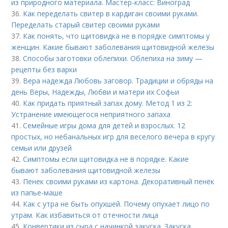
из природного материала. Мастер-класс: Виноград
36.
Как переделать свитер в кардиган своими руками.
Переделать старый свитер своими руками
37.
Как понять, что щитовидка не в порядке симптомы у
женщин. Какие бывают заболевания щитовидной железы
38.
Способы заготовки облепихи. Облепиха на зиму —
рецепты без варки
39.
Вера надежда Любовь заговор. Традиции и обряды на
день Веры, Надежды, Любви и матери их Софьи
40.
Как придать приятный запах дому. Метод 1 из 2:
Устранение имеющегося неприятного запаха
41.
Семейные игры дома для детей и взрослых. 12
простых, но небанальных игр для веселого вечера в кругу
семьи или друзей
42.
Симптомы если щитовидка не в порядке. Какие
бывают заболевания щитовидной железы
43.
Пенек своими руками из картона. Декоративный пенёк
из папье-маше
44.
Как с утра не быть опухшей. Почему опухает лицо по
утрам. Как избавиться от отечности лица
45.
Конвертики из сыра с начинкой закуска. Закуска