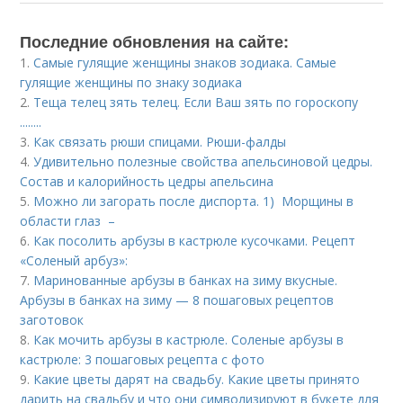
Последние обновления на сайте:
1.
Самые гулящие женщины знаков зодиака. Самые
гулящие женщины по знаку зодиака
2.
Теща телец зять телец. Если Ваш зять по гороскопу
........
3.
Как связать рюши спицами. Рюши-фалды
4.
Удивительно полезные свойства апельсиновой цедры.
Состав и калорийность цедры апельсина
5.
Можно ли загорать после диспорта. 1) Морщины в
области глаз –
6.
Как посолить арбузы в кастрюле кусочками. Рецепт
«Соленый арбуз»:
7.
Маринованные арбузы в банках на зиму вкусные.
Арбузы в банках на зиму — 8 пошаговых рецептов
заготовок
8.
Как мочить арбузы в кастрюле. Соленые арбузы в
кастрюле: 3 пошаговых рецепта с фото
9.
Какие цветы дарят на свадьбу. Какие цветы принято
дарить на свадьбу и что они символизируют в букете для