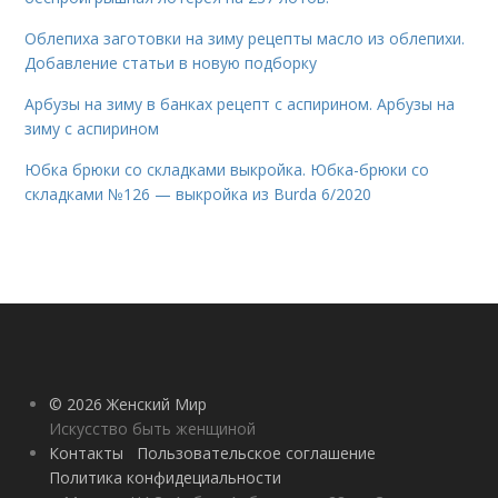
Облепиха заготовки на зиму рецепты масло из облепихи.
Добавление статьи в новую подборку
Арбузы на зиму в банках рецепт с аспирином. Арбузы на
зиму с аспирином
Юбка брюки со складками выкройка. Юбка-брюки со
складками №126 — выкройка из Burda 6/2020
© 2026 Женский Мир
Искусство быть женщиной
Контакты
Пользовательское соглашение
Политика конфидециальности