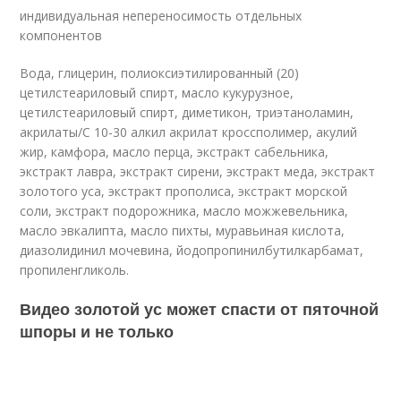
индивидуальная непереносимость отдельных
компонентов
Вода, глицерин, полиоксиэтилированный (20)
цетилстеариловый спирт, масло кукурузное,
цетилстеариловый спирт, диметикон, триэтаноламин,
акрилаты/С 10-30 алкил акрилат кроссполимер, акулий
жир, камфора, масло перца, экстракт сабельника,
экстракт лавра, экстракт сирени, экстракт меда, экстракт
золотого уса, экстракт прополиса, экстракт морской
соли, экстракт подорожника, масло можжевельника,
масло эвкалипта, масло пихты, муравьиная кислота,
диазолидинил мочевина, йодопропинилбутилкарбамат,
пропиленгликоль.
Видео золотой ус может спасти от пяточной
шпоры и не только