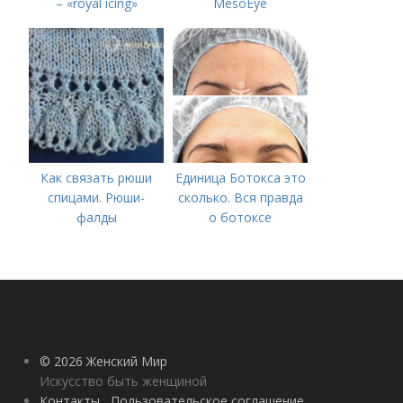
– «royal icing»
MesoEye
Как связать рюши
Единица Ботокса это
спицами. Рюши-
сколько. Вся правда
фалды
о ботоксе
© 2026 Женский Мир
Искусство быть женщиной
Контакты
Пользовательское соглашение