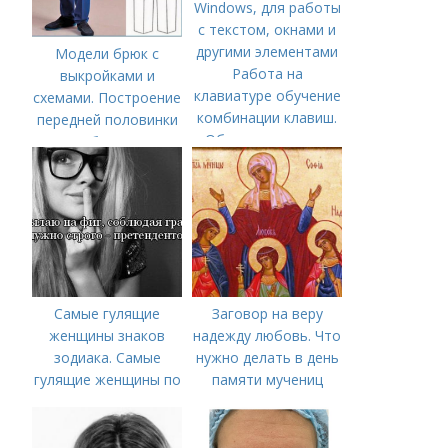
Модели брюк с
Работа на
выкройками и
клавиатуре обучение
схемами. Построение
комбинации клавиш.
передней половинки
Общие сочетания
брюк
горячих клавиш
Windows, для работы
с текстом, окнами и
другими элементами
Самые гулящие
Заговор на веру
женщины знаков
надежду любовь. Что
зодиака. Самые
нужно делать в день
гулящие женщины по
памяти мучениц
знаку зодиака
Веры, Надежды,
Любови и матери их
Софии 30 сентября