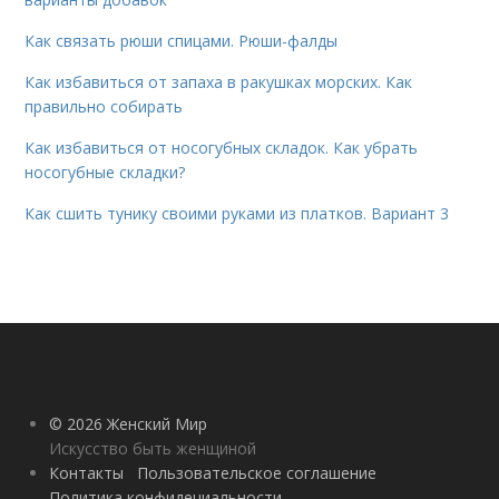
Как связать рюши спицами. Рюши-фалды
Как избавиться от запаха в ракушках морских. Как
правильно собирать
Как избавиться от носогубных складок. Как убрать
носогубные складки?
Как сшить тунику своими руками из платков. Вариант 3
© 2026 Женский Мир
Искусство быть женщиной
Контакты
Пользовательское соглашение
Политика конфидециальности