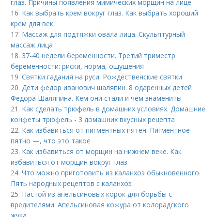
глаз. Причины появления мимических морщин на лице
16.
Как выбрать крем вокруг глаз. Как выбрать хороший
крем для век
17.
Массаж для подтяжки овала лица. Скульптурный
массаж лица
18.
37-40 недели беременности. Третий триместр
беременности: риски, норма, ощущения
19.
Святки гадания на руси. Рождественские святки
20.
Дети федор иванович шаляпин. 8 одаренных детей
Федора Шаляпина. Кем они стали и чем знамениты
21.
Как сделать трюфель в домашних условиях. Домашние
конфеты трюфель - 3 домашних вкусных рецепта
22.
Как избавиться от пигментных пятен. Пигментное
пятно —, что это такое
23.
Как избавиться от морщин на нижнем веке. Как
избавиться от морщин вокруг глаз
24.
Что можно приготовить из каланхоэ обыкновенного.
Пять народных рецептов с каланхоэ
25.
Настой из апельсиновых корок для борьбы с
вредителями. Апельсиновая кожура от колорадского
жука