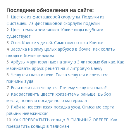
Последние обновления на сайте:
1.
Цветок из фисташковой скорлупы. Поделки из
фисташек. Из фисташковой скорлупы поделки
2.
Цвет темная земляника. Какие виды клубники
существуют
3.
Отек Квинке у детей. Симптомы отека Квинке
4.
Засолка на зиму целых арбузов в бочке. Как солить
плоды в бочке целиком
5.
Арбузы маринованные на зиму в 3 литровых банках. Как
мариновать арбуз: рецепт на 3-литровую банку
6.
Чешутся глаза и веки. Глаза чешутся и слезятся:
причины зуда
7.
Если веки глаз чешутся. Почему чешутся глаза?
8.
Как заставить цвести хризантемы раньше. Выбор
места, почвы и посадочного материала
9.
Рябина невежинская посадка уход. Описание сорта
рябины невежинская
10.
КАК ПРЕВРАТИТЬ кольцо В СИЛЬНЫЙ ОБЕРЕГ. Как
превратить кольцо в талисман