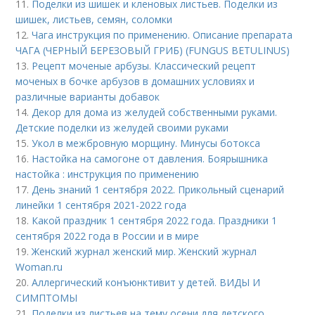
11.
Поделки из шишек и кленовых листьев. Поделки из
шишек, листьев, семян, соломки
12.
Чага инструкция по применению. Описание препарата
ЧАГА (ЧЕРНЫЙ БЕРЕЗОВЫЙ ГРИБ) (FUNGUS BETULINUS)
13.
Рецепт моченые арбузы. Классический рецепт
моченых в бочке арбузов в домашних условиях и
различные варианты добавок
14.
Декор для дома из желудей собственными руками.
Детские поделки из желудей своими руками
15.
Укол в межбровную морщину. Минусы ботокса
16.
Настойка на самогоне от давления. Боярышника
настойка : инструкция по применению
17.
День знаний 1 сентября 2022. Прикольный сценарий
линейки 1 сентября 2021-2022 года
18.
Какой праздник 1 сентября 2022 года. Праздники 1
сентября 2022 года в России и в мире
19.
Женский журнал женский мир. Женский журнал
Woman.ru
20.
Аллергический конъюнктивит у детей. ВИДЫ И
СИМПТОМЫ
21.
Поделки из листьев на тему осени для детского..