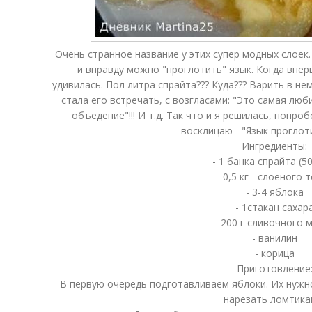
Очень странное название у этих супер модных слоек.
и вправду можно "проглотить" язык. Когда впер
удивилась. Пол литра спрайта??? Куда??? Варить в не
стала его встречать, с возгласами: "Это самая люб
объедение"!!! И т.д. Так что и я решилась, попро
восклицаю - "Язык проглот
Ингредиенты:
- 1 банка спрайта (5
- 0,5 кг - слоеного 
- 3-4 яблока
- 1стакан сахар
- 200 г сливочного 
- ванилин
- корица
Приготовление
В первую очередь подготавливаем яблоки. Их нужно
нарезать ломтика