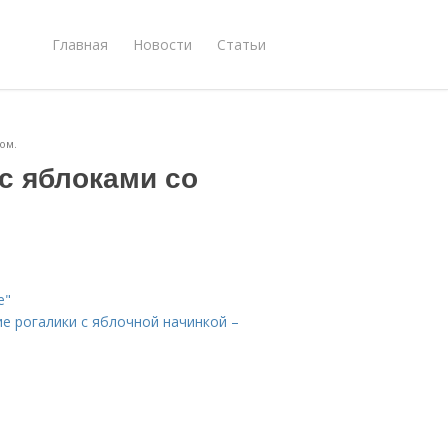
Главная
Новости
Статьи
ом.
 с яблоками со
.
е"
ие рогалики с яблочной начинкой –