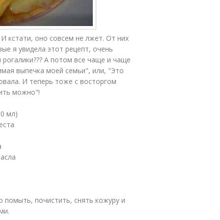
 И кстати, оно совсем не лжет. От них
вые я увидела этот рецепт, очень
м рогалики??? А потом все чаще и чаще
имая выпечка моей семьи", или, "Это
бовала. И теперь тоже с восторгом
ить можно"!
00 мл)
теста
а
масла
:
 помыть, почистить, снять кожуру и
ми.