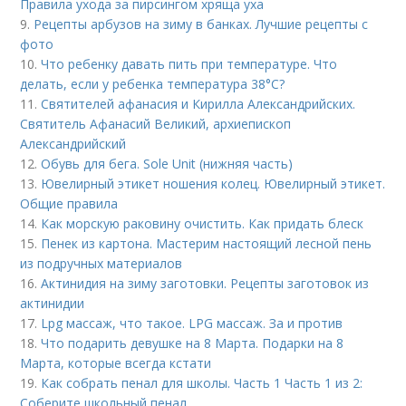
Правила ухода за пирсингом хряща уха
9.
Рецепты арбузов на зиму в банках. Лучшие рецепты с
фото
10.
Что ребенку давать пить при температуре. Что
делать, если у ребенка температура 38°С?
11.
Святителей афанасия и Кирилла Александрийских.
Святитель Афанасий Великий, архиепископ
Александрийский
12.
Обувь для бега. Sole Unit (нижняя часть)
13.
Ювелирный этикет ношения колец. Ювелирный этикет.
Общие правила
14.
Как морскую раковину очистить. Как придать блеск
15.
Пенек из картона. Мастерим настоящий лесной пень
из подручных материалов
16.
Актинидия на зиму заготовки. Рецепты заготовок из
актинидии
17.
Lpg массаж, что такое. LPG массаж. За и против
18.
Что подарить девушке на 8 Марта. Подарки на 8
Марта, которые всегда кстати
19.
Как собрать пенал для школы. Часть 1 Часть 1 из 2:
Соберите школьный пенал