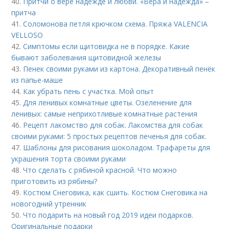
40.
Притчи о вере надежде и любви. «Вера и надежда» –
притча
41.
Соломонова петля крючком схема. Пряжа VALENCIA
VELLOSO
42.
Симптомы если щитовидка не в порядке. Какие
бывают заболевания щитовидной железы
43.
Пенек своими руками из картона. Декоративный пенёк
из папье-маше
44.
Как убрать пень с участка. Мой опыт
45.
Для ленивых комнатные цветы. Озеленение для
ленивых: самые неприхотливые комнатные растения
46.
Рецепт лакомство для собак. Лакомства для собак
своими руками: 5 простых рецептов печенья для собак.
47.
Шаблоны для рисования шоколадом. Трафареты для
украшения торта своими руками
48.
Что сделать с рябиной красной. Что можно
приготовить из рябины?
49.
Костюм Снеговика, как сшить. Костюм Снеговика на
новогодний утренник
50.
Что подарить на новый год 2019 идеи подарков.
Оригинальные подарки