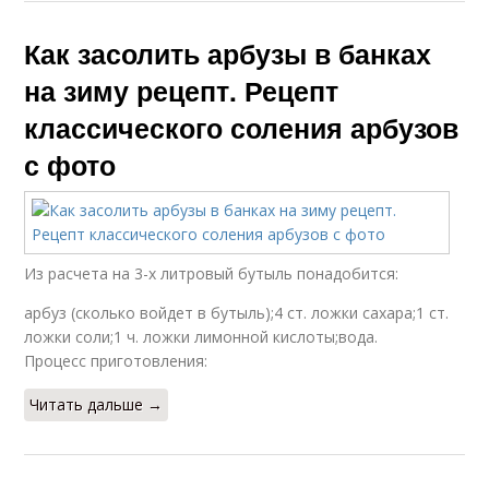
Как засолить арбузы в банках
на зиму рецепт. Рецепт
классического соления арбузов
с фото
Из расчета на 3-х литровый бутыль понадобится:
арбуз (сколько войдет в бутыль);4 ст. ложки сахара;1 ст.
ложки соли;1 ч. ложки лимонной кислоты;вода.
Процесс приготовления:
Читать дальше →