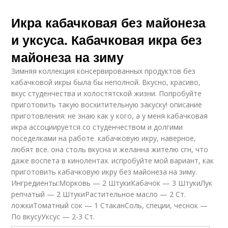
Икра кабачковая без майонеза
и уксуса. Кабачковая икра без
майонеза на зиму
Зимняя коллекция консервированных продуктов без
кабачковой икры была бы неполной. Вкусно, красиво,
вкус студенчества и холостятской жизни. Попробуйте
приготовить такую восхитительную закуску! описание
приготовления: не знаю как у кого, а у меня кабачковая
икра ассоциируется со студенчеством и долгими
поседелками на работе. кабачковую икру, наверное,
любят все. она столь вкусна и желанна жителю сгн, что
даже воспета в кинолентах. испробуйте мой вариант, как
приготовить кабачковую икру без майонеза на зиму.
Ингредиенты:Морковь — 2 ШтукиКабачок — 3 ШтукиЛук
репчатый — 2 ШтукиРастительное масло — 2 Ст.
ложкиТоматный сок — 1 СтаканСоль, специи, чеснок —
По вкусуУксус — 2-3 Ст.