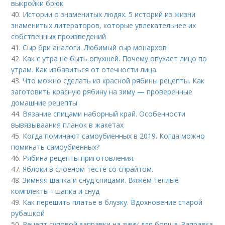
выкройки брюк
40.
Истории о знаменитых людях. 5 историй из жизни
знаменитых литераторов, которые увлекательнее их
собственных произведений
41.
Сыр бри аналоги. Любимый сыр монархов
42.
Как с утра не быть опухшей. Почему опухает лицо по
утрам. Как избавиться от отечности лица
43.
Что можно сделать из красной рябины рецепты. Как
заготовить красную рябину на зиму — проверенные
домашние рецепты
44.
Вязание спицами наборный край. Особенности
вывязываания планок в жакетах
45.
Когда поминают самоубиенных в 2019. Когда можно
поминать самоубиенных?
46.
Рябина рецепты приготовления.
47.
Яблоки в слоеном тесте со спрайтом.
48.
Зимняя шапка и снуд спицами. Вяжем теплые
комплекты - шапка и снуд
49.
Как перешить платье в блузку. Вдохновение старой
рубашкой
50.
Рецепт суповой заправки на зиму для борща. Заправка