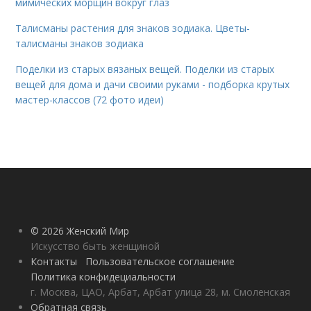
мимических морщин вокруг глаз
Талисманы растения для знаков зодиака. Цветы-
талисманы знаков зодиака
Поделки из старых вязаных вещей. Поделки из старых
вещей для дома и дачи своими руками - подборка крутых
мастер-классов (72 фото идеи)
© 2026 Женский Мир
Искусство быть женщиной
Контакты
Пользовательское соглашение
Политика конфидециальности
г. Москва, ЦАО, Арбат, Арбат улица 28, м. Смоленская
Обратная связь