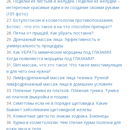
26.
Поделки из листьев и желудей. Поделки из желудей –
интересные красивые идеи и их создание своими руками
(105 фото)
27.
Ботулотоксин в косметологии противопоказания.
Ботокс - что это такое и на что способен препарат?
28.
Пятна от прыщей. Как убрать постакне?
29.
Дренажный массаж лица. Эффективность и
универсальность процедуры
30.
Как УБРАТЬ мимические морщины под ГЛАЗАМИ.
Когда появляются морщины под ГЛАЗАМИ?
31.
Slim массаж, что это такое. Что такое миостимуляция
и для чего она нужна?
32.
Лимфодренажный массаж лица техника. Ручной
лимфодренажный массаж лица в домашних условиях
33.
Пляжные туники из платков. Пляжная туника. Туника
из платков (выкройка и пошив)
34.
Симптомы если не в порядке щитовидка. Какие
бывают заболевания щитовидной железы
35.
Комнатные цветы по знакам зодиака. Близнецы
36.
Хурма в косметологии. Чем спелая хурма полезна для
кожи лица и тела