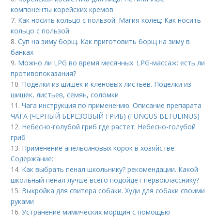
компоненты корейских кремов
7.
Как носить кольцо с пользой. Магия колец: Как носить
кольцо с пользой
8.
Суп на зиму борщ. Как приготовить борщ на зиму в
банках
9.
Можно ли LPG во время месячных. LPG-массаж: есть ли
противопоказания?
10.
Поделки из шишек и кленовых листьев. Поделки из
шишек, листьев, семян, соломки
11.
Чага инструкция по применению. Описание препарата
ЧАГА (ЧЕРНЫЙ БЕРЕЗОВЫЙ ГРИБ) (FUNGUS BETULINUS)
12.
Небесно-голубой гриб где растет. Небесно-голубой
гриб
13.
Применение апельсиновых корок в хозяйстве.
Содержание:
14.
Как выбрать пенал школьнику? рекомендации. Какой
школьный пенал лучше всего подойдет первокласснику?
15.
Выкройка для свитера собаки. Худи для собаки своими
руками
16.
Устранение мимических морщин с помощью