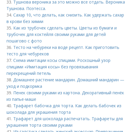
33.
Тушнова вероника за это можно все отдать. Вероника
Тушнова. Поэтесса.
34.
Сахар 10, что делать, как снизить. Как удержать сахар
в крови без химии
35.
Как из трубочек сделать цветы. Цветы из бумаги и
трубочек для коктейля своими руками для детей
пошагово с фото
36.
Тесто на чебуреки на воде рецепт. Как приготовить
тесто для чебуреков
37.
Схема имитации косы спицами. Роскошный узор
спицами «Имитация косы» без провязывания
перекрещений петель
38.
Домашнее растение мандарин. Домашний мандарин —
уход и подкормка
39.
Пенек своими руками из картона. Декоративный пенёк
из папье-маше
40.
Трафарет бабочка для торта. Как делать бабочек из
шоколада для украшения торта
41.
Трафарет для шоколада распечатать. Трафареты для
украшения торта своими руками
42.
Из галстука сделать женский аксессуар. Превращение