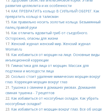
13.
Здоровые свойства апельсиновой корки. Этапы
развития целлюлита и их особенности
14.
КАК ПРЕВРАТИТЬ кольцо В СИЛЬНЫЙ ОБЕРЕГ. Как
превратить кольцо в талисман
15.
Как правильно носить золотые кольца. Безымянный
палец правой руки
16.
Как отличить ядовитый гриб от съедобного.
Осторожно, опасны для жизни
17.
Женский журнал женский мир. Женский журнал
Woman.ru
18.
Как избавиться от морщин на лице. Основные виды
инъекционной коррекции
19.
Гимнастика для лица от морщин. Массаж для
подтяжки и молодости лица
20.
Сколько стоит удаление мимических морщин вокруг
глаз. Коррекция морщин вокруг глаз
21.
Тушонка з свинини в домашніх умовах. Домашняя
свиная тушенка - 7 рецептов
22.
Как избавиться от носогубных складок. Как убрать
носогубные складки?
23.
Как избавиться от морщин вокруг глаз. Все об уходе