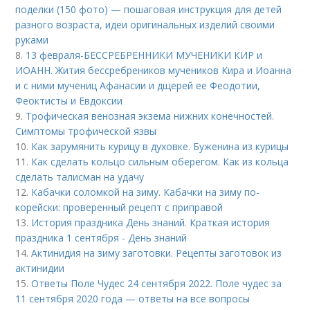
поделки (150 фото) — пошаговая инструкция для детей
разного возраста, идеи оригинальных изделий своими
руками
8.
13 февраля-БЕССРЕБРЕННИКИ МУЧЕНИКИ КИР и
ИОАНН. Жития бессребреников мучеников Кира и Иоанна
и с ними мучениц Афанасии и дщерей ее Феодотии,
Феоктисты и Евдоксии
9.
Трофическая венозная экзема нижних конечностей.
Симптомы трофической язвы
10.
Как зарумянить курицу в духовке. Буженина из курицы
11.
Как сделать кольцо сильным оберегом. Как из кольца
сделать талисман на удачу
12.
Кабачки соломкой на зиму. Кабачки на зиму по-
корейски: проверенный рецепт с приправой
13.
История праздника День знаний. Краткая история
праздника 1 сентября - День знаний
14.
Актинидия на зиму заготовки. Рецепты заготовок из
актинидии
15.
Ответы Поле Чудес 24 сентября 2022. Поле чудес за
11 сентября 2020 года — ответы на все вопросы