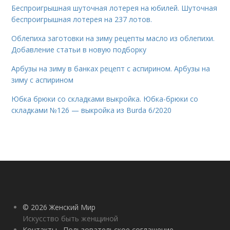
Беспроигрышная шуточная лотерея на юбилей. Шуточная
беспроигрышная лотерея на 237 лотов.
Облепиха заготовки на зиму рецепты масло из облепихи.
Добавление статьи в новую подборку
Арбузы на зиму в банках рецепт с аспирином. Арбузы на
зиму с аспирином
Юбка брюки со складками выкройка. Юбка-брюки со
складками №126 — выкройка из Burda 6/2020
© 2026 Женский Мир
Искусство быть женщиной
Контакты
Пользовательское соглашение