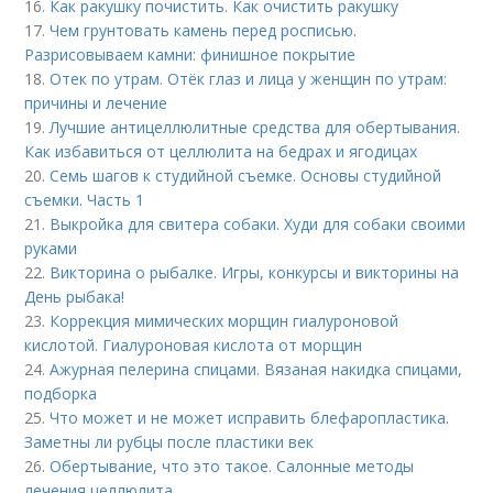
16.
Как ракушку почистить. Как очистить ракушку
17.
Чем грунтовать камень перед росписью.
Разрисовываем камни: финишное покрытие
18.
Отек по утрам. Отёк глаз и лица у женщин по утрам:
причины и лечение
19.
Лучшие антицеллюлитные средства для обертывания.
Как избавиться от целлюлита на бедрах и ягодицах
20.
Семь шагов к студийной съемке. Основы студийной
съемки. Часть 1
21.
Выкройка для свитера собаки. Худи для собаки своими
руками
22.
Викторина о рыбалке. Игры, конкурсы и викторины на
День рыбака!
23.
Коррекция мимических морщин гиалуроновой
кислотой. Гиалуроновая кислота от морщин
24.
Ажурная пелерина спицами. Вязаная накидка спицами,
подборка
25.
Что может и не может исправить блефаропластика.
Заметны ли рубцы после пластики век
26.
Обертывание, что это такое. Салонные методы
лечения целлюлита