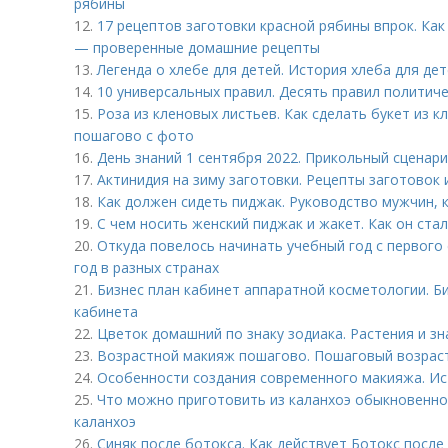
рябины
12.
17 рецептов заготовки красной рябины впрок. Как
— проверенные домашние рецепты
13.
Легенда о хлебе для детей. История хлеба для де
14.
10 универсальных правил. Десять правил политич
15.
Роза из кленовых листьев. Как сделать букет из 
пошагово с фото
16.
День знаний 1 сентября 2022. Прикольный сценари
17.
Актинидия на зиму заготовки. Рецепты заготовок 
18.
Как должен сидеть пиджак. Руководство мужчин, 
19.
С чем носить женский пиджак и жакет. Как он ста
20.
Откуда повелось начинать учебный год с первого
год в разных странах
21.
Бизнес план кабинет аппаратной косметологии. Б
кабинета
22.
Цветок домашний по знаку зодиака. Растения и зн
23.
Возрастной макияж пошагово. Пошаговый возраст
24.
Особенности создания современного макияжа. Ис
25.
Что можно приготовить из каланхоэ обыкновенног
каланхоэ
26.
Синяк после ботокса. Как действует Ботокс после