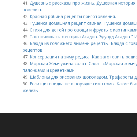
41.
Душевные рассказы про жизнь. Душевная история
поверить…
42.
Красная рябина рецепты приготовления.
43.
Тушенка домашняя рецепт свиная. Тушенка домаш
44.
Стихи для детей про овощи и фрукты с картинками
45.
Так появилась женщина Асадов. Эдуард Асадов " 
46.
Блюда из говяжьего вымени рецепты. Блюда с го
рецептов
47.
Консервация на зиму редиса. Как заготовить реди
48.
Морская Жемчужина салат. Салат «Морская жемч
палочками и креветками
49.
Шаблоны для рисования шоколадом. Трафареты д
50.
Если щитовидка не в порядке симптомы. Какие б
железы