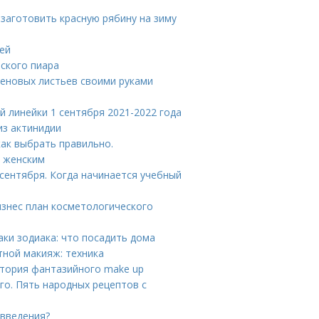
 заготовить красную рябину на зиму
тей
еского пиара
кленовых листьев своими руками
й линейки 1 сентября 2021-2022 года
из актинидии
как выбрать правильно.
л женским
 сентября. Когда начинается учебный
изнес план косметологического
аки зодиака: что посадить дома
ной макияж: техника
тория фантазийного make up
о. Пять народных рецептов с
 введения?