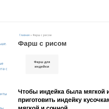
Главная
»
Фарш с рисом
Фарш с рисом
ьше.
Фарш для
ые
индейки
пта с
й
Чтобы индейка была мягкой и
анты
приготовить индейку кусочка
мягкой и сочной
ды