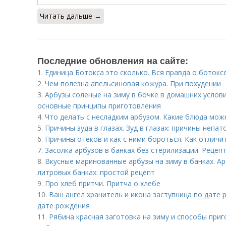
Читать дальше →
Последние обновления на сайте:
1.
Единица Ботокса это сколько. Вся правда о ботокс
2.
Чем полезна апельсиновая кожура. При похудении
3.
Арбузы соленые на зиму в бочке в домашних услови
основные принципы приготовления
4.
Что делать с несладким арбузом. Какие блюда мож
5.
Причины зуда в глазах. Зуд в глазах: причины непа
6.
Причины отеков и как с ними бороться. Как отличи
7.
Засолка арбузов в банках без стерилизации. Рецеп
8.
Вкусные маринованные арбузы на зиму в банках. А
литровых банках: простой рецепт
9.
Про хлеб притчи. Притча о хлебе
10.
Ваш ангел хранитель и икона заступница по дате
дате рождения
11.
Рябина красная заготовка на зиму и способы приг