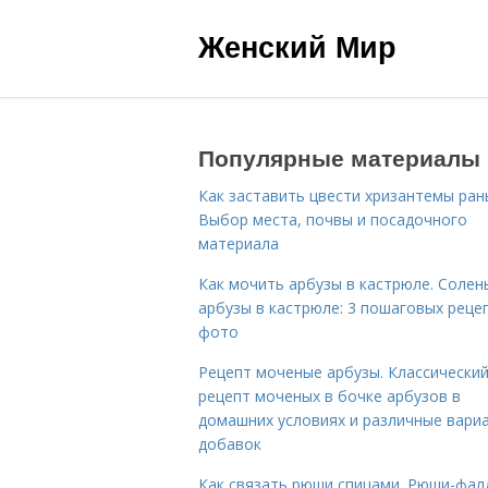
Женский Мир
Популярные материалы
Как заставить цвести хризантемы ран
Выбор места, почвы и посадочного
материала
Как мочить арбузы в кастрюле. Солен
арбузы в кастрюле: 3 пошаговых реце
фото
Рецепт моченые арбузы. Классически
рецепт моченых в бочке арбузов в
домашних условиях и различные вари
добавок
Как связать рюши спицами. Рюши-фал