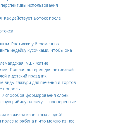
 перспективы использования
я. Как действует Ботокс после
ботокса
нным. Растяжки у беременных
вить индейку кусочками, чтобы она
емаидская, мц. - житие
иями. Пошлая лотерея для нетрезвой
ей и детский праздник
ые виды глазури для печенья и тортов
е вопросы
а. 7 способов формирования слоек
расную рябину на зиму — проверенные
ии из жизни известных людей!
м полезна рябина и что можно из неё