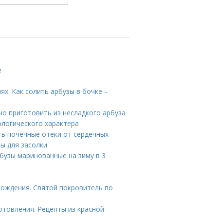
е
ях. Как солить арбузы в бочке –
но приготовить из несладкого арбуза
тологического характера
ть почечные отеки от сердечных
ты для засолки
рбузы маринованные на зиму в 3
 рождения. Святой покровитель по
отовления. Рецепты из красной