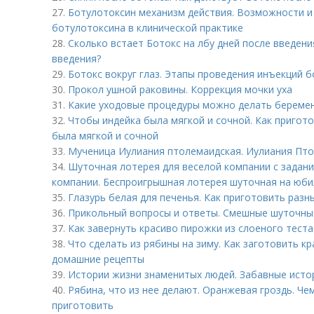
27.
Ботулотоксин механизм действия. Возможности и
ботулотоксина в клинической практике
28.
Сколько встает Ботокс на лбу дней после введени
введения?
29.
Ботокс вокруг глаз. Этапы проведения инъекций 
30.
Прокол ушной раковины. Коррекция мочки уха
31.
Какие уходовые процедуры можно делать береме
32.
Чтобы индейка была мягкой и сочной. Как пригото
была мягкой и сочной
33.
Мученица Иулиания птолемаидская. Иулиания Птол
34.
Шуточная лотерея для веселой компании с задан
компании. Беспроигрышная лотерея шуточная на юбил
35.
Глазурь белая для печенья. Как приготовить разн
36.
Прикольный вопросы и ответы. Смешные шуточны
37.
Как завернуть красиво пирожки из слоеного тест
38.
Что сделать из рябины на зиму. Как заготовить к
домашние рецепты
39.
Истории жизни знаменитых людей. Забавные истор
40.
Рябина, что из нее делают. Оранжевая гроздь. Че
приготовить