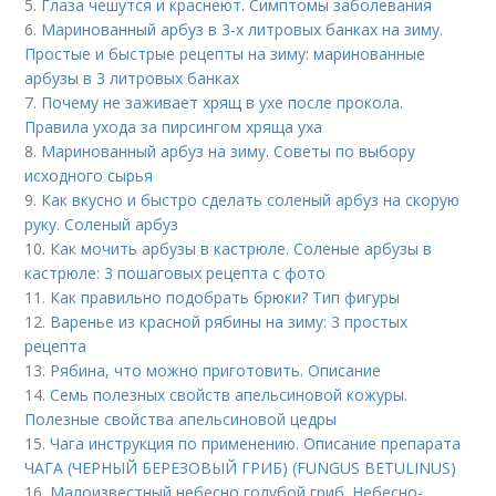
5.
Глаза чешутся и краснеют. Симптомы заболевания
6.
Маринованный арбуз в 3-х литровых банках на зиму.
Простые и быстрые рецепты на зиму: маринованные
арбузы в 3 литровых банках
7.
Почему не заживает хрящ в ухе после прокола.
Правила ухода за пирсингом хряща уха
8.
Маринованный арбуз на зиму. Советы по выбору
исходного сырья
9.
Как вкусно и быстро сделать соленый арбуз на скорую
руку. Соленый арбуз
10.
Как мочить арбузы в кастрюле. Соленые арбузы в
кастрюле: 3 пошаговых рецепта с фото
11.
Как правильно подобрать брюки? Тип фигуры
12.
Варенье из красной рябины на зиму: 3 простых
рецепта
13.
Рябина, что можно приготовить. Описание
14.
Семь полезных свойств апельсиновой кожуры.
Полезные свойства апельсиновой цедры
15.
Чага инструкция по применению. Описание препарата
ЧАГА (ЧЕРНЫЙ БЕРЕЗОВЫЙ ГРИБ) (FUNGUS BETULINUS)
16.
Малоизвестный небесно голубой гриб. Небесно-