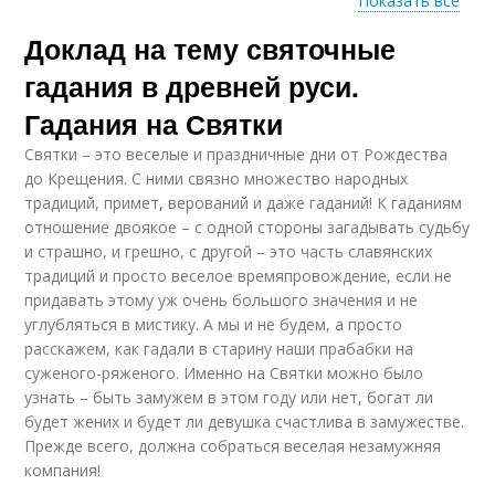
Показать все
Доклад на тему святочные
Рождественские
Крещенские гадании
гадании
гадания в древней руси.
Гадания на Святки
Святки – это веселые и праздничные дни от Рождества
Русские гадании
Святки на руси
до Крещения. С ними связно множество народных
традиций, примет, верований и даже гаданий! К гаданиям
отношение двоякое – с одной стороны загадывать судьбу
и страшно, и грешно, с другой – это часть славянских
традиций и просто веселое времяпровождение, если не
Популярные гадании
Гадания на святках
придавать этому уж очень большого значения и не
углубляться в мистику. А мы и не будем, а просто
расскажем, как гадали в старину наши прабабки на
суженого-ряженого. Именно на Святки можно было
узнать – быть замужем в этом году или нет, богат ли
Гадания на
Гадания на таро
будет жених и будет ли девушка счастлива в замужестве.
рождество
Прежде всего, должна собраться веселая незамужняя
компания!