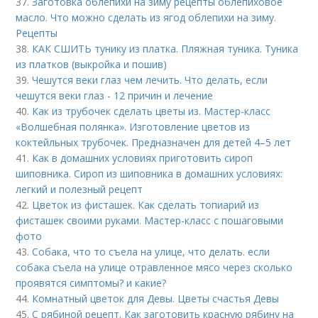
37.
Заготовка облепихи на зиму рецепты облепиховое
масло. Что можно сделать из ягод облепихи на зиму.
Рецепты
38.
КАК СШИТЬ тунику из платка. Пляжная туника. Туника
из платков (выкройка и пошив)
39.
Чешутся веки глаз чем лечить. Что делать, если
чешутся веки глаз - 12 причин и лечение
40.
Как из трубочек сделать цветы из. Мастер-класс
«Волшебная полянка». Изготовление цветов из
коктейльных трубочек. Предназначен для детей 4–5 лет
41.
Как в домашних условиях приготовить сироп
шиповника. Сироп из шиповника в домашних условиях:
легкий и полезный рецепт
42.
Цветок из фисташек. Как сделать топиарий из
фисташек своими руками. Мастер-класс с пошаговыми
фото
43.
Собака, что то съела на улице, что делать. если
собака съела на улице отравленное мясо через сколько
проявятся симптомы? и какие?
44.
Комнатный цветок для Девы. Цветы счастья Девы
45.
С рябиной рецепт. Как заготовить красную рябину на