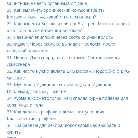
защитники нашего организма от рака
28.
Как вылечить хронический конъюнктивит?
Конъюнктивит —, какой он и чем опасен?
29.
Как вывести Ботокс из лба побыстрее. Можно ли пить
алкоголь после инъекций Ботокса?
30.
Лазерная эпиляция через сколько дней волосы
выпадают. Через сколько выпадают волоски после
лазерной эпиляции
31.
Пилинг Джесснера, что это такое. Состав пилинга
Джесснера
32.
Как часто нужно делать LPG массаж. Подробно о LPG-
массаже
33.
Мученица Иулиания птолемаидская. Иулиания
Птолемаидская, мц. - житие
34.
Хурма в косметологии. Чем спелая хурма полезна для
кожи лица и тела
35.
Как делать трюфели в домашних условиях.
Классические трюфели
36.
Трафареты для декора шоколадом: как выбрать и
купить