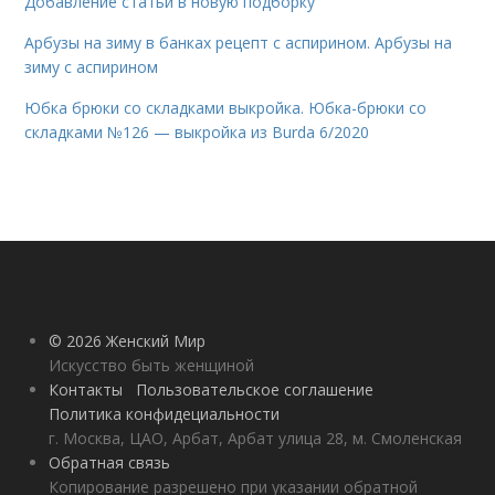
Добавление статьи в новую подборку
Арбузы на зиму в банках рецепт с аспирином. Арбузы на
зиму с аспирином
Юбка брюки со складками выкройка. Юбка-брюки со
складками №126 — выкройка из Burda 6/2020
© 2026 Женский Мир
Искусство быть женщиной
Контакты
Пользовательское соглашение
Политика конфидециальности
г. Москва, ЦАО, Арбат, Арбат улица 28, м. Смоленская
Обратная связь
Копирование разрешено при указании обратной