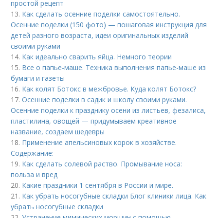
простой рецепт
13.
Как сделать осенние поделки самостоятельно.
Осенние поделки (150 фото) — пошаговая инструкция для
детей разного возраста, идеи оригинальных изделий
своими руками
14.
Как идеально сварить яйца. Немного теории
15.
Все о папье-маше. Техника выполнения папье-маше из
бумаги и газеты
16.
Как колят Ботокс в межбровье. Куда колят Ботокс?
17.
Осенние поделки в садик и школу своими руками.
Осенние поделки к празднику осени из листьев, фезалиса,
пластилина, овощей — придумываем креативное
название, создаем шедевры
18.
Применение апельсиновых корок в хозяйстве.
Содержание:
19.
Как сделать солевой раство. Промывание носа:
польза и вред
20.
Какие праздники 1 сентября в России и мире.
21.
Как убрать носогубные складки Блог клиники лица. Как
убрать носогубные складки
22.
Устранение мимических морщин с помощью