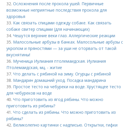
32.
Осложнения после прокола ушей. Первичные
возможные неприятные последствия прокола для
здоровья
33.
Как связать спицами одежду собаке. Как связать
собаке свитер спицами (для начинающих)
34.
Чешутся верхние веки глаз. Аллергические реакции
35.
Малосольные арбузы в банках. Малосольные арбузы с
укропом и пряностями — за уши не оторвать от такой
вкуснятины!
36.
Мученица Иулиания птолемаидская. Иулиания
Птолемаидская, мц. - житие
37.
Что делать с рябиной на зиму. Огурцы с рябиной
38.
Мандарин домашний уход. Посадка мандарина
39.
Простое тесто на чебуреки на воде. Хрустящее тесто
для чебуреков на воде
40.
Что приготовить из ягод рябины. Что можно
приготовить из рябины?
41.
Что сделать из рябины. Что можно приготовить из
рябины?
42.
Великолепно картинки с надписью. Открытки, гифки