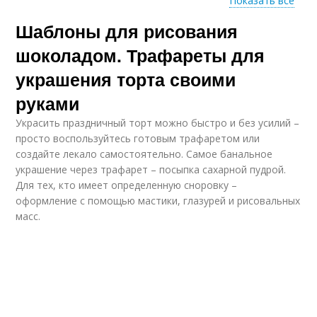
Показать все
Шаблоны для рисования
Уникальные идеи
Идеи для создания
шоколадом. Трафареты для
украшения торта своими
руками
Украсить праздничный торт можно быстро и без усилий –
просто воспользуйтесь готовым трафаретом или
создайте лекало самостоятельно. Самое банальное
украшение через трафарет – посыпка сахарной пудрой.
Для тех, кто имеет определенную сноровку –
оформление с помощью мастики, глазурей и рисовальных
масс.