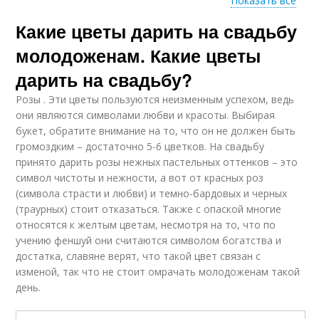
Показать все
Какие цветы дарить на свадьбу
Идеи от
Ценные идеи
специалистов
молодоженам. Какие цветы
дарить на свадьбу?
Розы . Эти цветы пользуются неизменным успехом, ведь
Полезные идеи
Идеи для переделки
они являются символами любви и красоты. Выбирая
букет, обратите внимание на то, что он не должен быть
громоздким – достаточно 5-6 цветков. На свадьбу
принято дарить розы нежных пастельных оттенков – это
символ чистоты и нежности, а вот от красных роз
(символа страсти и любви) и темно-бардовых и черных
(траурных) стоит отказаться. Также с опаской многие
относятся к желтым цветам, несмотря на то, что по
учению феншуй они считаются символом богатства и
достатка, славяне верят, что такой цвет связан с
изменой, так что не стоит омрачать молодоженам такой
день.