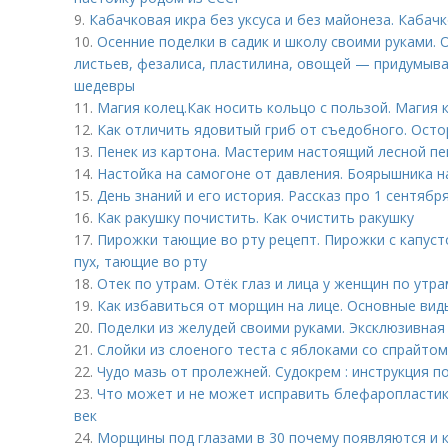
9.
Кабачковая икра без уксуса и без майонеза. Кабачк
10.
Осенние поделки в садик и школу своими руками. 
листьев, фезалиса, пластилина, овощей — придумыва
шедевры
11.
Магия колец.Как носить кольцо с пользой. Магия 
12.
Как отличить ядовитый гриб от съедобного. Осто
13.
Пенек из картона. Мастерим настоящий лесной пе
14.
Настойка на самогоне от давления. Боярышника н
15.
День знаний и его история. Рассказ про 1 сентябр
16.
Как ракушку почистить. Как очистить ракушку
17.
Пирожки тающие во рту рецепт. Пирожки с капуст
пух, тающие во рту
18.
Отек по утрам. Отёк глаз и лица у женщин по утра
19.
Как избавиться от морщин на лице. Основные ви
20.
Поделки из желудей своими руками. Эксклюзивная
21.
Слойки из слоеного теста с яблоками со спрайтом
22.
Чудо мазь от пролежней. Судокрем : инструкция 
23.
Что может и не может исправить блефаропластик
век
24.
Морщины под глазами в 30 почему появляются и 