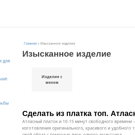
Главная
»
Изысканное изделие
Изысканное изделие
я для
Изделие с
ьше.
мехом
рьбы
Сделать из платка топ. Атлас
Атласный платок и 10-15 минут свободного времени –
изготовления оригинального, красивого и удобного 
свой образ с помощью лишь одного аксессуара.