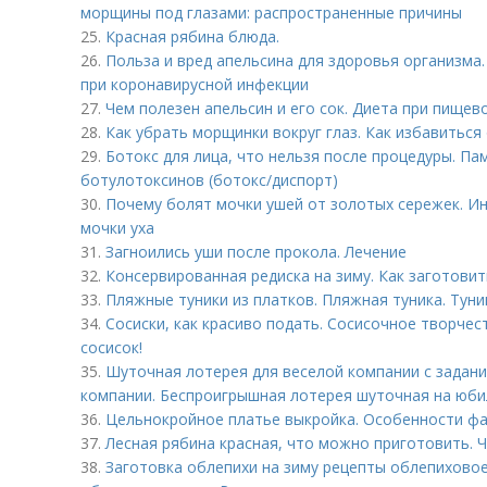
морщины под глазами: распространенные причины
25.
Красная рябина блюда.
26.
Польза и вред апельсина для здоровья организма
при коронавирусной инфекции
27.
Чем полезен апельсин и его сок. Диета при пищев
28.
Как убрать морщинки вокруг глаз. Как избавиться
29.
Ботокс для лица, что нельзя после процедуры. Па
ботулотоксинов (ботокс/диспорт)
30.
Почему болят мочки ушей от золотых сережек. Ин
мочки уха
31.
Загноились уши после прокола. Лечение
32.
Консервированная редиска на зиму. Как заготовит
33.
Пляжные туники из платков. Пляжная туника. Туни
34.
Сосиски, как красиво подать. Сосисочное творчес
сосисок!
35.
Шуточная лотерея для веселой компании с задан
компании. Беспроигрышная лотерея шуточная на юбил
36.
Цельнокройное платье выкройка. Особенности ф
37.
Лесная рябина красная, что можно приготовить. 
38.
Заготовка облепихи на зиму рецепты облепиховое