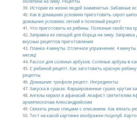
облепихи на зиму. Рецепты
39.
Истории из жизни людей знаменитых. Забавные ис
40.
Как в домашних условиях приготовить сироп шипо
домашних условиях: легкий и полезный рецепт
41.
Что приготовить из рябины. Полезные свойства к
42.
Заправка из овощей для борща на зиму. Заправка 
вкусных рецептов приготовления
43.
Планка 4 минуты. Отличное упражнение: 4 минуты 
месяц!
44.
Рассол для соленых арбузов. Соленые арбузы в к
45.
С рябиной рецепт. Как заготовить красную рябин
рецепты
46.
Домашние трюфели рецепт. Ингредиенты:
47.
Закуска в сушках. Фаршированные сушки: крутая за
48.
Ангелы кирилл и афанасий. Акафист святителям А
архиепископам Александрийским
49.
Связать рюши спицами с описанием. Как вязать р
50.
Тест на какой картинке изображен поцелуй. Карто