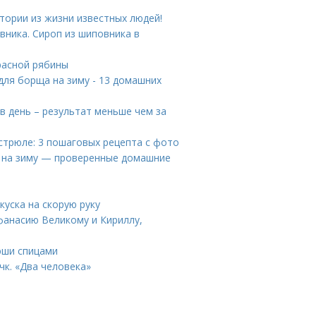
тории из жизни известных людей!
вника. Сироп из шиповника в
расной рябины
для борща на зиму - 13 домашних
в день – результат меньше чем за
астрюле: 3 пошаговых рецепта с фото
у на зиму — проверенные домашние
куска на скорую руку
фанасию Великому и Кириллу,
юши спицами
чк. «Два человека»