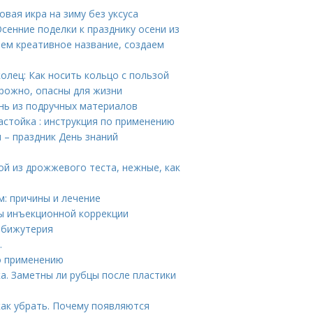
овая икра на зиму без уксуса
Осенние поделки к празднику осени из
ем креативное название, создаем
колец: Как носить кольцо с пользой
рожно, опасны для жизни
нь из подручных материалов
астойка : инструкция по применению
я – праздник День знаний
ой из дрожжевого теста, нежные, как
м: причины и лечение
ды инъекционной коррекции
 бижутерия
.
по применению
а. Заметны ли рубцы после пластики
как убрать. Почему появляются