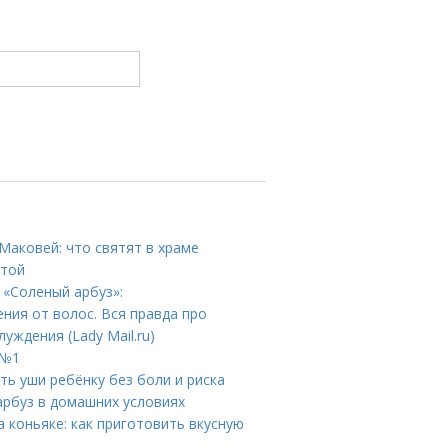
Маковей: что святят в храме
стой
 «Соленый арбуз»:
ния от волос. Вся правда про
уждения (Lady Mail.ru)
 №1
ть уши ребёнку без боли и риска
арбуз в домашних условиях
 коньяке: как приготовить вкусную