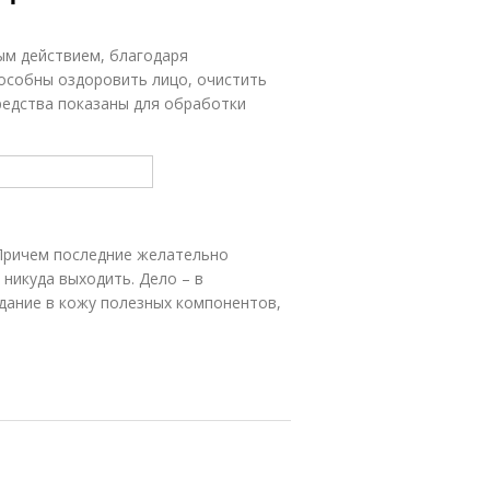
ым действием, благодаря
особны оздоровить лицо, очистить
средства показаны для обработки
 Причем последние желательно
 никуда выходить. Дело – в
ание в кожу полезных компонентов,