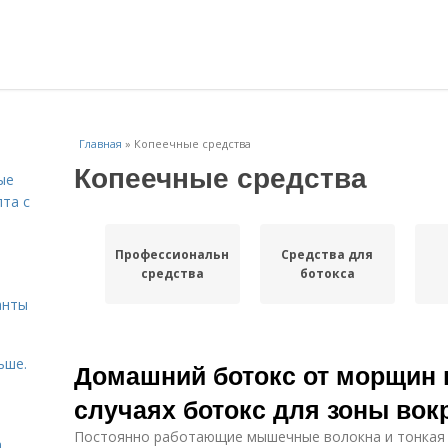
Главная
»
Копеечные средства
Копеечные средства
ые
пта с
Профессиональные
Средства для
й
средства
ботокса
анты
ьше.
Домашний ботокс от морщин в
случаях ботокс для зоны вок
Постоянно работающие мышечные волокна и тонкая ко
а