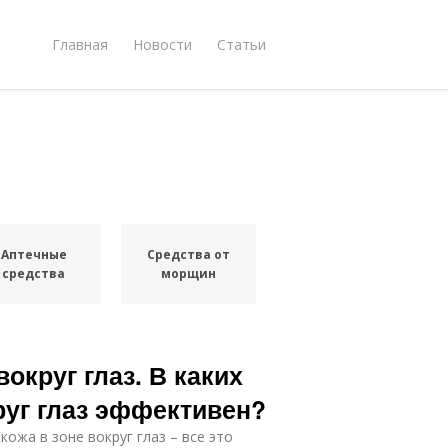
Главная
Новости
Статьи
Аптечные
Средства от
средства
морщин
округ глаз. В каких
руг глаз эффективен?
жа в зоне вокруг глаз – все это