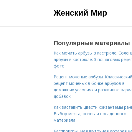
Женский Мир
Популярные материалы
Как мочить арбузы в кастрюле. Солен
арбузы в кастрюле: 3 пошаговых реце
фото
Рецепт моченые арбузы. Классически
рецепт моченых в бочке арбузов в
домашних условиях и различные вари
добавок
Как заставить цвести хризантемы ран
Выбор места, почвы и посадочного
материала
Беспроигрышная шуточная лотерея н