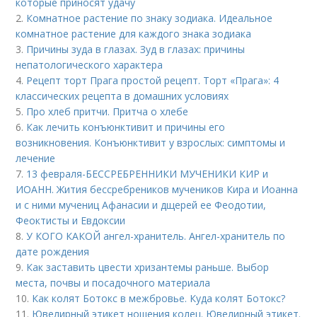
которые приносят удачу
2.
Комнатное растение по знаку зодиака. Идеальное
комнатное растение для каждого знака зодиака
3.
Причины зуда в глазах. Зуд в глазах: причины
непатологического характера
4.
Рецепт торт Прага простой рецепт. Торт «Прага»: 4
классических рецепта в домашних условиях
5.
Про хлеб притчи. Притча о хлебе
6.
Как лечить конъюнктивит и причины его
возникновения. Конъюнктивит у взрослых: симптомы и
лечение
7.
13 февраля-БЕССРЕБРЕННИКИ МУЧЕНИКИ КИР и
ИОАНН. Жития бессребреников мучеников Кира и Иоанна
и с ними мучениц Афанасии и дщерей ее Феодотии,
Феоктисты и Евдоксии
8.
У КОГО КАКОЙ ангел-хранитель. Ангел-хранитель по
дате рождения
9.
Как заставить цвести хризантемы раньше. Выбор
места, почвы и посадочного материала
10.
Как колят Ботокс в межбровье. Куда колят Ботокс?
11.
Ювелирный этикет ношения колец. Ювелирный этикет.