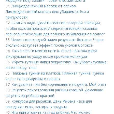
морщины под глазами – советы косметолога
31.
Лимфодренажный массаж от отеков.
Лимфодренажный массаж век: убираем отёки и
припухлости
32.
Сколько надо сделать сеансов лазерной эпиляции,
чтобы волосы пропали. Лазерная эпиляция: сколько
сеансов необходимо для полного избавления от волос?
33.
Через сколько дней виден результат ботокса. Через
сколько наступает эффект после уколов ботокса
34.
Какие серьги можно носить после прокола ушей.
Инструкция по уходу после прокола мочки уха
35.
Убрать гусиные лапки вокруг глаз. Как убрать гусиные
лапки вокруг глаз
36.
Пляжные туники из платков. Пляжная туника. Туника
из платков (выкройка и пошив)
37.
Как удалить пни без корчевания и поджига. Мой опыт
38.
Рецепты приготовления рябины красной. Домашние
рецепты из рябины красной
39.
Конкурсы для рыбаков. День Рыбака - все для
праздника: игры, загадки, конкурсы
40.
Что приготовить из ягод рябины. Что можно