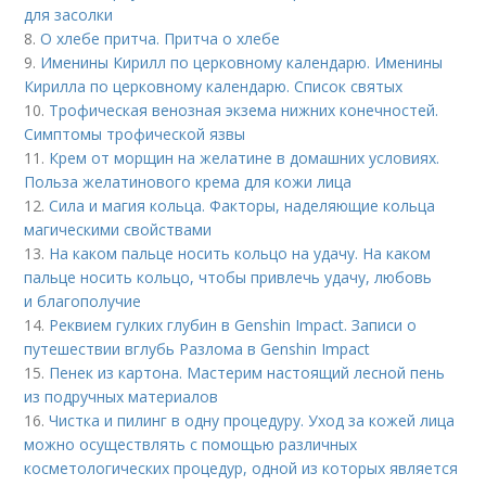
для засолки
8.
О хлебе притча. Притча о хлебе
9.
Именины Кирилл по церковному календарю. Именины
Кирилла по церковному календарю. Список святых
10.
Трофическая венозная экзема нижних конечностей.
Симптомы трофической язвы
11.
Крем от морщин на желатине в домашних условиях.
Польза желатинового крема для кожи лица
12.
Сила и магия кольца. Факторы, наделяющие кольца
магическими свойствами
13.
На каком пальце носить кольцо на удачу. На каком
пальце носить кольцо, чтобы привлечь удачу, любовь
и благополучие
14.
Реквием гулких глубин в Genshin Impact. Записи о
путешествии вглубь Разлома в Genshin Impact
15.
Пенек из картона. Мастерим настоящий лесной пень
из подручных материалов
16.
Чистка и пилинг в одну процедуру. Уход за кожей лица
можно осуществлять с помощью различных
косметологических процедур, одной из которых является