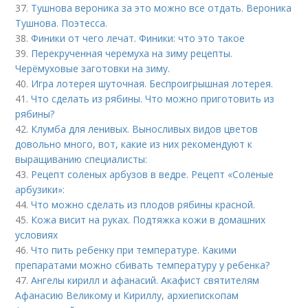
37.
Тушнова вероника за это можно все отдать. Вероника
Тушнова. Поэтесса.
38.
Финики от чего лечат. Финики: что это такое
39.
Перекрученная черемуха на зиму рецепты.
Черёмуховые заготовки на зиму.
40.
Игра лотерея шуточная. Беспроигрышная лотерея.
41.
Что сделать из рябины. Что можно приготовить из
рябины?
42.
Клумба для ленивых. Выносливых видов цветов
довольно много, вот, какие из них рекомендуют к
выращиванию специалисты:
43.
Рецепт соленых арбузов в ведре. Рецепт «Соленые
арбузики»:
44.
Что можно сделать из плодов рябины красной.
45.
Кожа висит на руках. Подтяжка кожи в домашних
условиях
46.
Что пить ребенку при температуре. Какими
препаратами можно сбивать температуру у ребенка?
47.
Ангелы кирилл и афанасий. Акафист святителям
Афанасию Великому и Кириллу, архиепископам