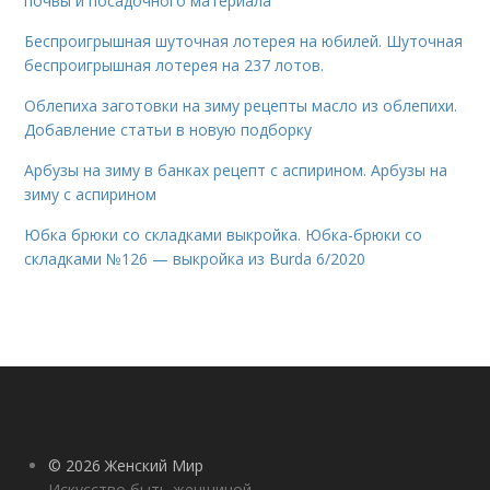
почвы и посадочного материала
Беспроигрышная шуточная лотерея на юбилей. Шуточная
беспроигрышная лотерея на 237 лотов.
Облепиха заготовки на зиму рецепты масло из облепихи.
Добавление статьи в новую подборку
Арбузы на зиму в банках рецепт с аспирином. Арбузы на
зиму с аспирином
Юбка брюки со складками выкройка. Юбка-брюки со
складками №126 — выкройка из Burda 6/2020
© 2026 Женский Мир
Искусство быть женщиной