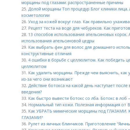
морщины под глазами: распространенные причины
25.
Долой морщины Топ процедур Блог клиники лица.
косметологии
26.
Уход за кожей вокруг глаз. Как правильно ухажива
27.
Рецепт теста на воде для чебуреков. Как пригото
28.
13 способов использования апельсиновых корок. 
использования апельсиновой цедры
29.
Как выбрать фен для волос для домашнего исполь
конструктивные отличия
30.
4 ошибки в борьбе с целлюлитом. Как победить ц
целлюлитом
31.
Как удалить морщины. Прежде чем выяснить, как 
из-за чего они возникают
32.
Действие ботокса на какой день наступает после 
введения?
33.
Как быстро вывести ботокс со лба. Ботокс в лоб –
34.
Нормальный тип кожи. Полезная информация от B
35.
Как УБРАТЬ мимические морщины под ГЛАЗАМИ. 
ГЛАЗАМИ?
36.
Рулет из яичных блинчиков. Приготовление “Яичны