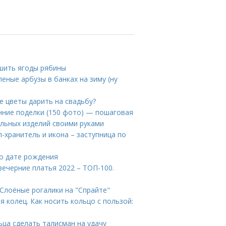
ушить ягоды рябины
еные арбузы в банках на зиму (ну
е цветы дарить на свадьбу?
нние поделки (150 фото) — пошаговая
альных изделий своими руками
л-хранитель и икона – заступница по
по дате рождения
ечерние платья 2022 – ТОП-100.
 Слоёные рогалики на "Спрайте"
я колец. Как носить кольцо с пользой:
ьца сделать талисман на удачу