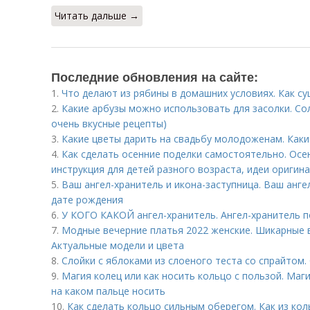
Читать дальше →
Последние обновления на сайте:
1.
Что делают из рябины в домашних условиях. Как с
2.
Какие арбузы можно использовать для засолки. Сол
очень вкусные рецепты)
3.
Какие цветы дарить на свадьбу молодоженам. Каки
4.
Как сделать осенние поделки самостоятельно. Осе
инструкция для детей разного возраста, идеи оригин
5.
Ваш ангел-хранитель и икона-заступница. Ваш анге
дате рождения
6.
У КОГО КАКОЙ ангел-хранитель. Ангел-хранитель 
7.
Модные вечерние платья 2022 женские. Шикарные в
Актуальные модели и цвета
8.
Слойки с яблоками из слоеного теста со спрайтом.
9.
Магия колец или как носить кольцо с пользой. Маги
на каком пальце носить
10.
Как сделать кольцо сильным оберегом. Как из кол