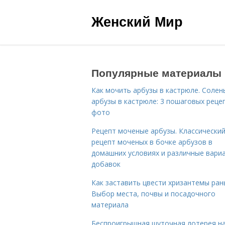
Женский Мир
Популярные материалы
Как мочить арбузы в кастрюле. Солен
арбузы в кастрюле: 3 пошаговых реце
фото
Рецепт моченые арбузы. Классически
рецепт моченых в бочке арбузов в
домашних условиях и различные вари
добавок
Как заставить цвести хризантемы ран
Выбор места, почвы и посадочного
материала
Беспроигрышная шуточная лотерея н