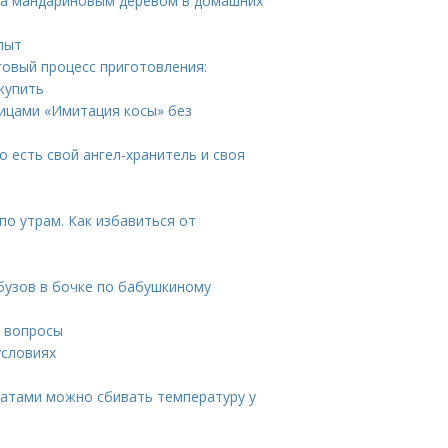
за мандариновым деревом в домашних
пыт
говый процесс приготовления:
купить
пицами «Имитация косы» без
о есть свой ангел-хранитель и своя
по утрам. Как избавиться от
рбузов в бочке по бабушкиному
е вопросы
условиях
ратами можно сбивать температуру у