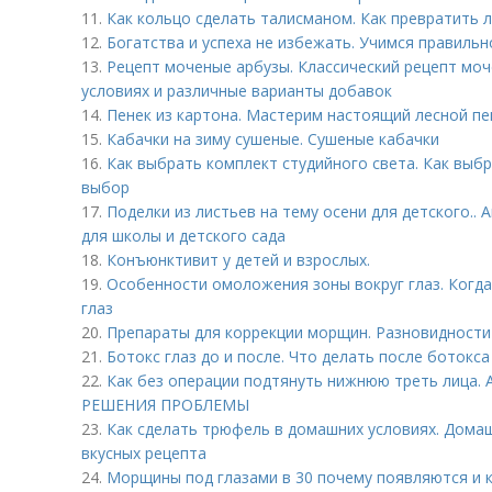
11.
Как кольцо сделать талисманом. Как превратить
12.
Богатства и успеха не избежать. Учимся правиль
13.
Рецепт моченые арбузы. Классический рецепт моч
условиях и различные варианты добавок
14.
Пенек из картона. Мастерим настоящий лесной пе
15.
Кабачки на зиму сушеные. Сушеные кабачки
16.
Как выбрать комплект студийного света. Как выбр
выбор
17.
Поделки из листьев на тему осени для детского.. 
для школы и детского сада
18.
Конъюнктивит у детей и взрослых.
19.
Особенности омоложения зоны вокруг глаз. Когд
глаз
20.
Препараты для коррекции морщин. Разновидност
21.
Ботокс глаз до и после. Что делать после ботокса
22.
Как без операции подтянуть нижнюю треть лица
РЕШЕНИЯ ПРОБЛЕМЫ
23.
Как сделать трюфель в домашних условиях. Дома
вкусных рецепта
24.
Морщины под глазами в 30 почему появляются и 