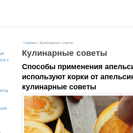
Главная
»
Кулинарные советы
Кулинарные советы
ые
пта с
Способы применения апельси
используют корки от апельсин
й
кулинарные советы
анты
ьше.
а