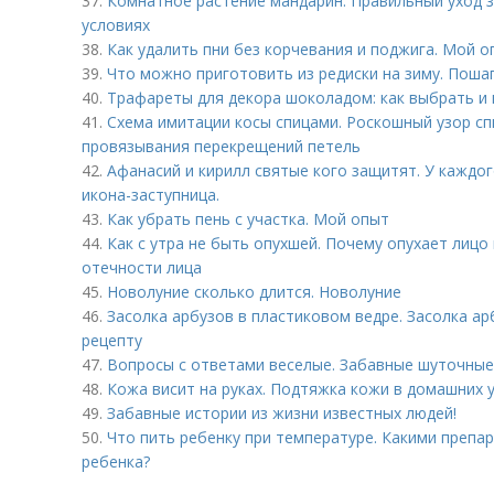
37.
Комнатное растение мандарин. Правильный уход 
условиях
38.
Как удалить пни без корчевания и поджига. Мой о
39.
Что можно приготовить из редиски на зиму. Поша
40.
Трафареты для декора шоколадом: как выбрать и 
41.
Схема имитации косы спицами. Роскошный узор с
провязывания перекрещений петель
42.
Афанасий и кирилл святые кого защитят. У каждог
икона-заступница.
43.
Как убрать пень с участка. Мой опыт
44.
Как с утра не быть опухшей. Почему опухает лицо 
отечности лица
45.
Новолуние сколько длится. Новолуние
46.
Засолка арбузов в пластиковом ведре. Засолка а
рецепту
47.
Вопросы с ответами веселые. Забавные шуточны
48.
Кожа висит на руках. Подтяжка кожи в домашних 
49.
Забавные истории из жизни известных людей!
50.
Что пить ребенку при температуре. Какими препа
ребенка?