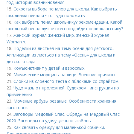
год: история возникновения
15.
Секреты выбора пеналов для школы. Как выбрать
школьный пенал и что туда положить
16.
Как выбрать пенал школьнику? рекомендации. Какой
школьный пенал лучше всего подойдет первокласснику?
17.
Женский журнал женский мир. Женский журнал
Woman.ru
18.
Поделки из листьев на тему осени для детского..
Аппликации из листьев на тему «Осень» для школы и
детского сада
19.
Конъюнктивит у детей и взрослых.
20.
Мимические морщины на лице. Внешние причины
21.
Слойки из слоеного теста с яблоками со спрайтом.
22.
Чудо мазь от пролежней. Судокрем : инструкция по
применению
23.
Моченые арбузы резаные. Особенности хранения
заготовок
24.
Заговоры Медовый Спас. Обряды на Медовый Спас
2020. Заговоры на удачу, деньги, любовь
25.
Как связать одежду для маленькой собачки.
Пошаговое описание процесса: