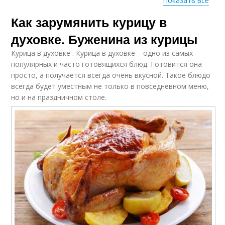
Показать все
Как зарумянить курицу в
Курица с овощами
Курица с грибами
духовке. Буженина из курицы
Курица в духовке . Курица в духовке – одно из самых
популярных и часто готовящихся блюд. Готовится она
просто, а получается всегда очень вкусной. Такое блюдо
Курица в сливках
Жареная курица
всегда будет уместным не только в повседневном меню,
но и на праздничном столе.
Курица в маринаде
Вкусная курица
Курица с корочкой