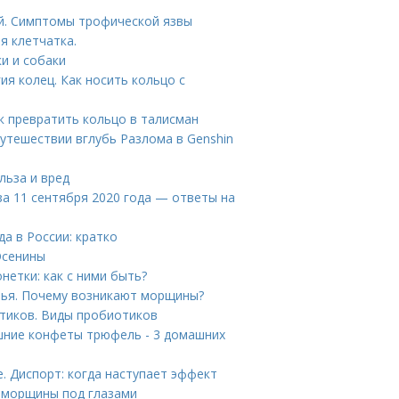
й. Симптомы трофической язвы
я клетчатка.
и и собаки
ия колец. Как носить кольцо с
превратить кольцо в талисман
 путешествии вглубь Разлома в Genshin
льза и вред
за 11 сентября 2020 года — ответы на
а в России: кратко
Осенины
етки: как с ними быть?
вья. Почему возникают морщины?
тиков. Виды пробиотиков
шние конфеты трюфель - 3 домашних
. Диспорт: когда наступает эффект
 морщины под глазами