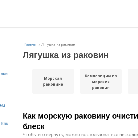
Главная
»
Лягушка из раковин
Лягушка из раковин
елки
Композиции из
Морская
морских
раковина
раковин
Кем
Как морскую раковину очисти
 Как
блеск
Чтобы его вернуть, можно воспользоваться несколь