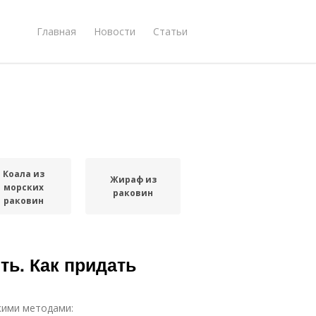
Главная
Новости
Статьи
Коала из
Жираф из
морских
раковин
раковин
ть. Как придать
кими методами: