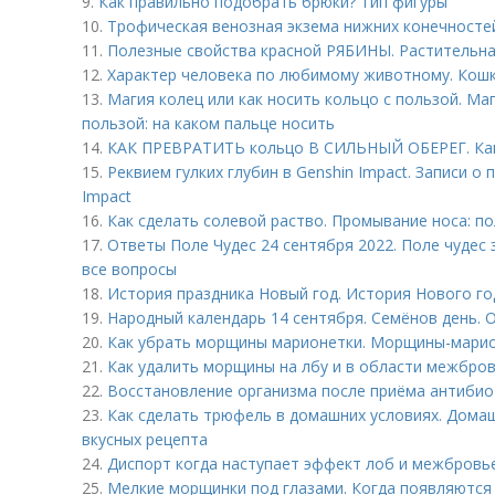
9.
Как правильно подобрать брюки? Тип фигуры
10.
Трофическая венозная экзема нижних конечносте
11.
Полезные свойства красной РЯБИНЫ. Растительна
12.
Характер человека по любимому животному. Кошк
13.
Магия колец или как носить кольцо с пользой. Маг
пользой: на каком пальце носить
14.
КАК ПРЕВРАТИТЬ кольцо В СИЛЬНЫЙ ОБЕРЕГ. Как 
15.
Реквием гулких глубин в Genshin Impact. Записи о
Impact
16.
Как сделать солевой раство. Промывание носа: по
17.
Ответы Поле Чудес 24 сентября 2022. Поле чудес 
все вопросы
18.
История праздника Новый год. История Нового год
19.
Народный календарь 14 сентября. Семёнов день. 
20.
Как убрать морщины марионетки. Морщины-марион
21.
Как удалить морщины на лбу и в области межбро
22.
Восстановление организма после приёма антибио
23.
Как сделать трюфель в домашних условиях. Дома
вкусных рецепта
24.
Диспорт когда наступает эффект лоб и межбровье
25.
Мелкие морщинки под глазами. Когда появляются