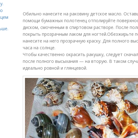
у.
со
Обильно нанесите на раковину детское масло. Оставь
рцем
помощи бумажных полотенец отполируйте поверхно
диском, смоченным в спиртовом растворе. После пол
ьше.
покрыть прозрачным лаком для ногтей.Обезжирьте п
нанесите на него прозрачную краску. Для полного в
часа на солнце.
Чтобы качественно окрасить ракушку, следует сначала
после полного высыхания — на вторую. В таком случ
идеально ровной и глянцевой.