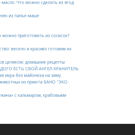
 масло. Что можно сделать из ягод
енёк из папье-маше
о можно приготовить из сосисок?
ство: весело и красиво готовим из
зов целиком: домашние рецепты
КАЖДОГО ЕСТЬ СВОЙ АНГЕЛ-ХРАНИТЕЛЬ
ая икра без майонеза на зиму
 животных из приюта БАНО "ЭКО-
ужина» с кальмаром, крабовыми