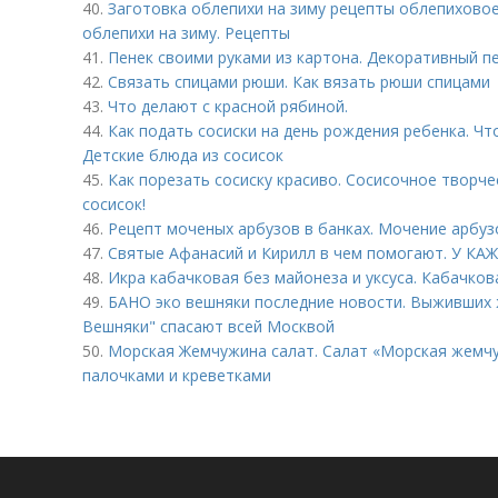
40.
Заготовка облепихи на зиму рецепты облепиховое
облепихи на зиму. Рецепты
41.
Пенек своими руками из картона. Декоративный п
42.
Связать спицами рюши. Как вязать рюши спицами
43.
Что делают с красной рябиной.
44.
Как подать сосиски на день рождения ребенка. Чт
Детские блюда из сосисок
45.
Как порезать сосиску красиво. Сосисочное творче
сосисок!
46.
Рецепт моченых арбузов в банках. Мочение арбу
47.
Святые Афанасий и Кирилл в чем помогают. У 
48.
Икра кабачковая без майонеза и уксуса. Кабачков
49.
БАНО эко вешняки последние новости. Выживших
Вешняки" спасают всей Москвой
50.
Морская Жемчужина салат. Салат «Морская жемч
палочками и креветками