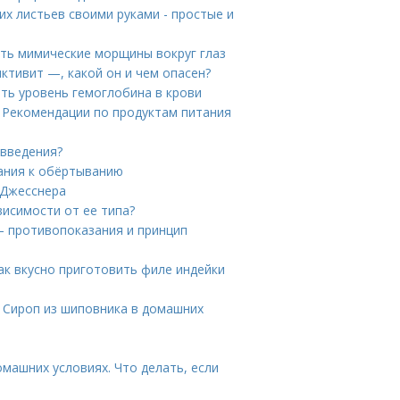
их листьев своими руками - простые и
ать мимические морщины вокруг глаз
тивит —, какой он и чем опасен?
ить уровень гемоглобина в крови
. Рекомендации по продуктам питания
 введения?
ания к обёртыванию
 Джесснера
висимости от ее типа?
— противопоказания и принцип
Как вкусно приготовить филе индейки
. Сироп из шиповника в домашних
омашних условиях. Что делать, если