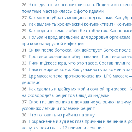
26.
Что сделать из осенних листьев. Поделки из осенн
понятные мастер-классы с фото идеями
27.
Как можно убрать морщины под глазами. Как убр
28.
Как вылечить хронический конъюнктивит? Конъюнк
29.
Как поднять гемоглобин без таблеток. Как повыс
30.
Польза и вред апельсина для здоровья организма
при коронавирусной инфекции
31.
Синяк после ботокса. Как действует Ботокс после
32.
Противопоказания к обертыванию. Противопоказ
33.
Пилинг Джесснера, что это такое. Состав пилинга
34.
Плюсы жирной кожи. Как ухаживать за кожей в за
35.
Lpg массаж тела противопоказания. LPG массаж 
действия
36.
Как сделать индейку мягкой и сочной при жарке. 
на сковороде? 6 рецептов блюд из индейки
37.
Сироп из шиповника в домашних условиях на зиму
условиях: легкий и полезный рецепт
38.
Что готовить из рябины на зиму.
39.
Покраснение и зуд век глаз причины и лечение в д
чешутся веки глаз - 12 причин и лечение