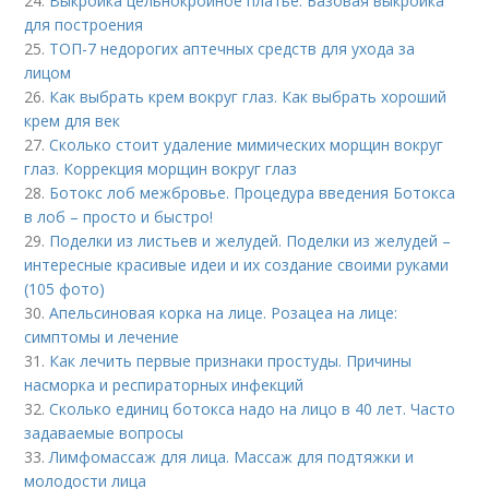
24.
Выкройка цельнокройное платье. Базовая выкройка
для построения
25.
ТОП-7 недорогих аптечных средств для ухода за
лицом
26.
Как выбрать крем вокруг глаз. Как выбрать хороший
крем для век
27.
Сколько стоит удаление мимических морщин вокруг
глаз. Коррекция морщин вокруг глаз
28.
Ботокс лоб межбровье. Процедура введения Ботокса
в лоб – просто и быстро!
29.
Поделки из листьев и желудей. Поделки из желудей –
интересные красивые идеи и их создание своими руками
(105 фото)
30.
Апельсиновая корка на лице. Розацеа на лице:
симптомы и лечение
31.
Как лечить первые признаки простуды. Причины
насморка и респираторных инфекций
32.
Сколько единиц ботокса надо на лицо в 40 лет. Часто
задаваемые вопросы
33.
Лимфомассаж для лица. Массаж для подтяжки и
молодости лица