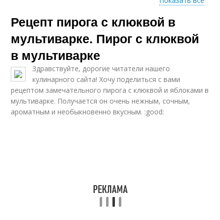
Показать все
Рецепт пирога с клюквой в
Мясо в домашних
Вяленое мясо
условиях
мультиварке. Пирог с клюквой
в мультиварке
Здравствуйте, дорогие читатели нашего
кулинарного сайта! Хочу поделиться с вами
рецептом замечательного пирога с клюквой и яблоками в
мультиварке. Получается он очень нежным, сочным,
ароматным и необыкновенно вкусным. :good: