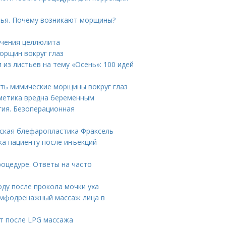
вья. Почему возникают морщины?
ечения целлюлита
орщин вокруг глаз
 из листьев на тему «Осень»: 100 идей
ать мимические морщины вокруг глаз
сметика вредна беременным
гия. Безоперационная
нская блефаропластика Фраксель
ка пациенту после инъекций
роцедуре. Ответы на часто
оду после прокола мочки уха
имфодренажный массаж лица в
кт после LPG массажа