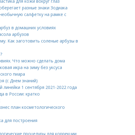
астика для кожи вокруг глаз
 оберегает разные знаки Зодиака
 необычную салфетку на рамке с
арбуз в домашних условиях
асола арбузов
му. Как заготовить соленые арбузы в
?
овиях. Что можно сделать дома
ковая икра на зиму без уксуса
еского пиара
ря (с Днем знаний)
й линейки 1 сентября 2021-2022 года
а в России: кратко
Е
изнес план косметологического
ка для построения
огические процедуры для коррекции