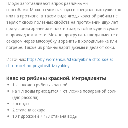
Плоды заготавливают впрок различными
способами. Можно сушить ягоды в специальных сушилках
или на противне, в таком виде ягоды красной рябины не
теряют своих полезных свойств на протяжении двух лет
при условии хранения в плотно закрытой посуде в сухом
и прохладном месте. Можно прокрутить плоды вместе с
сахаром через мясорубку и хранить в холодильнике или
погребе. Также из рябины варят джемы и делают соки.
Источник:
https://by-womens.ru/stati/ryabina-chto-sdelat-
chto-mozhno-prigotovit-iz-ryabiny
Квас из рябины красной. Ингредиенты
1 кг плодов рябины красной
на 1 л воды приходится 1 ст. ложка поваренной соли
(для рассола)
4 л воды
2 стакана сахара
10 г дрожжей + 1/3 стакана воды