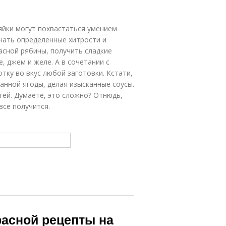
ченая рябина
Рябина на зиму
зяйки могут похвастаться умением
знать определенные хитрости и
асной рябины, получить сладкие
ерноплодная
Сироп из рябины
рябина
 джем и желе. А в сочетании с
тку во вкус любой заготовки. Кстати,
анной ягоды, делая изысканные соусы.
стей. Думаете, это сложно? Отнюдь,
рная рябина
Вина из рябины
все получится.
Рябины в
Рябины с
домашних
пельсинами
условиях
расной рецепты на