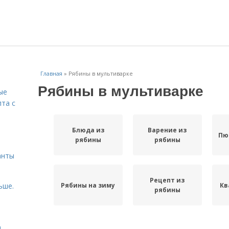
Главная
»
Рябины в мультиварке
Рябины в мультиварке
ые
пта с
Блюда из
Варение из
й
Пю
рябины
рябины
анты
Рецепт из
Рябины на зиму
Кв
ьше.
рябины
Варение из
а