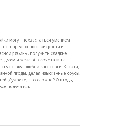
зяйки могут похвастаться умением
знать определенные хитрости и
асной рябины, получить сладкие
 джем и желе. А в сочетании с
тку во вкус любой заготовки. Кстати,
анной ягоды, делая изысканные соусы.
стей. Думаете, это сложно? Отнюдь,
все получится.