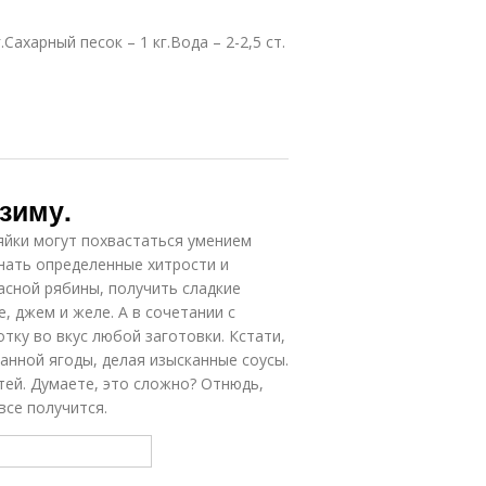
Сахарный песок – 1 кг.Вода – 2-2,5 ст.
зиму.
зяйки могут похвастаться умением
знать определенные хитрости и
асной рябины, получить сладкие
 джем и желе. А в сочетании с
тку во вкус любой заготовки. Кстати,
анной ягоды, делая изысканные соусы.
стей. Думаете, это сложно? Отнюдь,
все получится.