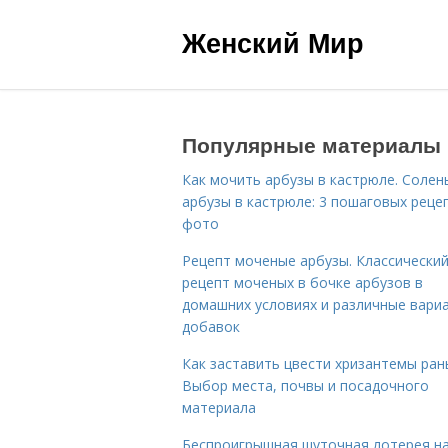
Женский Мир
Популярные материалы
Как мочить арбузы в кастрюле. Солен
арбузы в кастрюле: 3 пошаговых реце
фото
Рецепт моченые арбузы. Классически
рецепт моченых в бочке арбузов в
домашних условиях и различные вари
добавок
Как заставить цвести хризантемы ран
Выбор места, почвы и посадочного
материала
Беспроигрышная шуточная лотерея н