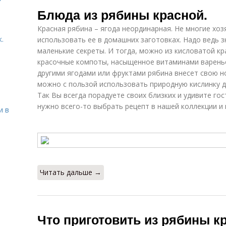
Варения из
Мо
гранатовой
Блюда из рябины красной.
рябины
рябины
Красная рябина – ягода неординарная. Не многие хо
.
использовать ее в домашних заготовках. Надо ведь 
маленькие секреты. И тогда, можно из кисловатой кр
Компот из
Ч
Желе из рябины
рябины
красочные компоты, насыщенное витаминами варенье,
другими ягодами или фруктами рябина внесет свою но
можно с пользой использовать природную кислинку д
Так Вы всегда порадуете своих близких и удивите го
Аджика из
Рябина с
Че
нужно всего-то выбрать рецепт в нашей коллекции и 
и в
рябины
сахаром
Рябина в
Рябина в сахаре
кулинарии
а
Читать дальше →
Приправа из
рябины
Что приготовить из рябины к