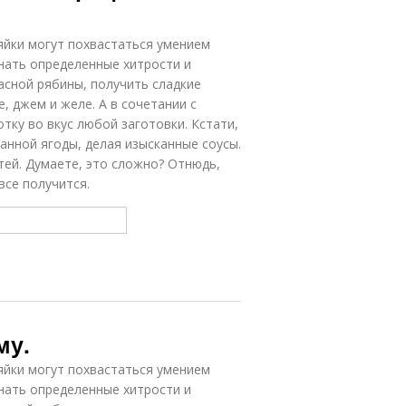
зяйки могут похвастаться умением
знать определенные хитрости и
асной рябины, получить сладкие
 джем и желе. А в сочетании с
тку во вкус любой заготовки. Кстати,
анной ягоды, делая изысканные соусы.
стей. Думаете, это сложно? Отнюдь,
все получится.
му.
зяйки могут похвастаться умением
знать определенные хитрости и