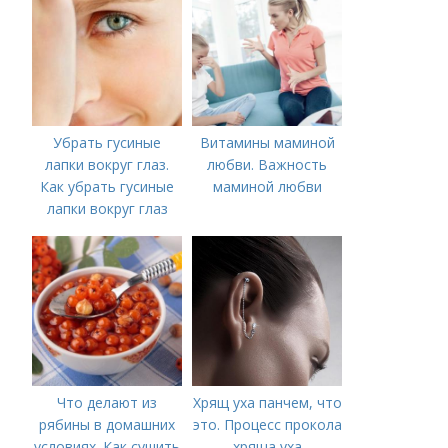
Убрать гусиные
Витамины маминой
лапки вокруг глаз.
любви. Важность
Как убрать гусиные
маминой любви
лапки вокруг глаз
Что делают из
Хрящ уха панчем, что
рябины в домашних
это. Процесс прокола
условиях. Как сушить
хряща уха