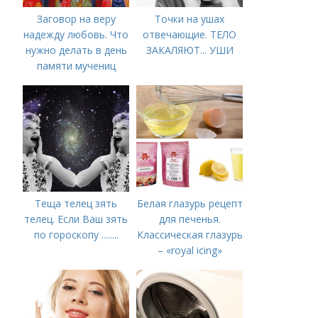
Заговор на веру
Точки на ушах
надежду любовь. Что
отвечающие. ТЕЛО
нужно делать в день
ЗАКАЛЯЮТ... УШИ
памяти мучениц
Веры, Надежды,
Любови и матери их
Софии 30 сентября
2022 года
Теща телец зять
Белая глазурь рецепт
телец. Если Ваш зять
для печенья.
по гороскопу ........
Классическая глазурь
– «royal icing»